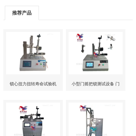
推荐产品
锁心扭力扭转寿命试验机
小型门摇把锁测试设备 门
柜锁试验机