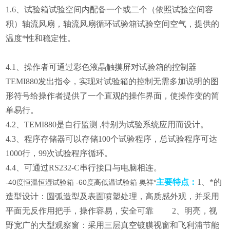
1.6
、试验箱试验空间内配备一个或二个（依照试验空间容
积）轴流风扇，轴流风扇循环试验箱试验空间空气，提供的
温度*性和稳定性。
4.1
、操作者可通过彩色液晶触摸屏对试验箱的控制器
TEMI880发出指令，实现对试验箱的控制无需多加说明的图
形符号给操作者提供了一个直观的操作界面，使操作变的简
单易行。
4.2
、TEMI880是自行监测 ,特别为试验系统应用而设计。
4.3
、程序存储器可以存储100个试验程序，总试验程序可达
1000行，99次试验程序循环。
4.4
、可通过RS232-C串行接口与电脑相连。
主要特点：
1
、*的
-40度恒温恒湿试验箱 -60度高低温试验箱 奥祥*
造型设计：圆弧造型及表面喷塑处理，高质感外观，并采用
平面无反作用把手，操作容易，安全可靠 2、明亮，视
野宽广的大型观察窗：采用三层真空镀膜视窗和飞利浦节能