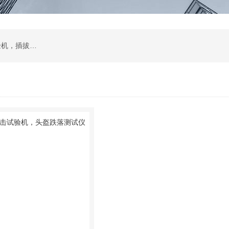
试验箱，拉力机，影像测量仪，智能锁锁具试验机，插拔寿命试验机，耐磨擦试验机，按键寿命试验机，冲击试验机，跌落试验机，振动台