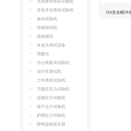
耳机咪臂寿命试验机
耳机开合寿命试验机
OX安全帽冲
振动试验机
按键测试机
插拔测试
水龙头测试设备
测量仪
办公椅家具试验机
自行车测试机
力学寿命试验机
万能拉压力试验机
挂锁拉力试验机
端子拉力试验机
奶嘴拉力试验机
静电放电发生器