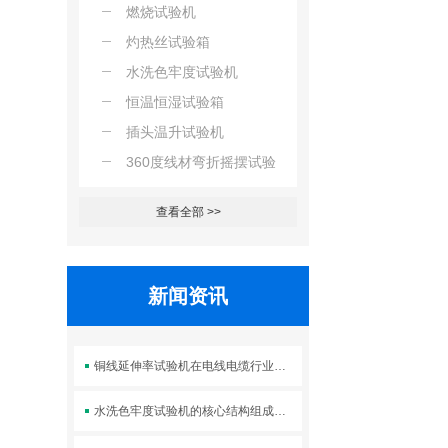
燃烧试验机
灼热丝试验箱
水洗色牢度试验机
恒温恒湿试验箱
插头温升试验机
360度线材弯折摇摆试验
机
查看全部 >>
新闻资讯
铜线延伸率试验机在电线电缆行业中的应用
水洗色牢度试验机的核心结构组成及标准操作流程