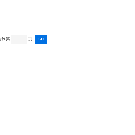
跳转到第
页