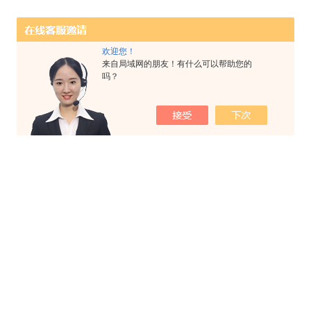
欢迎您！
来自局域网的朋友！有什么可以帮助您的
吗？