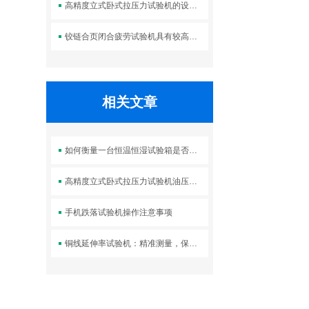
高精度立式卧式拉压力试验机的设计优势体现在哪些方面？
铰链合页闭合疲劳试验机具有较高的强度和刚度
相关文章
如何衡量一台恒温恒湿试验箱是否达到国标制冷系统的标准
高精度立式卧式拉压力试验机油压打不到大负荷怎么处理？
手机跌落试验机操作注意事项
铜线延伸率试验机：精准测量，保障产品质量