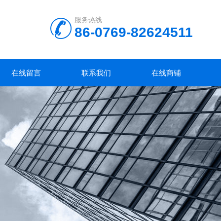
服务热线
86-0769-82624511
在线留言
联系我们
在线商铺