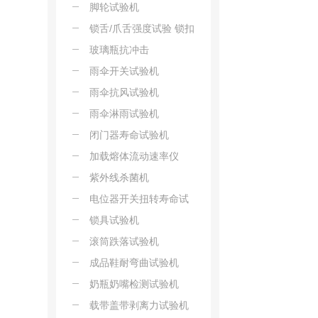
脚轮试验机
锁舌/爪舌强度试验 锁扣
盒板强度试验
玻璃瓶抗冲击
雨伞开关试验机
雨伞抗风试验机
雨伞淋雨试验机
闭门器寿命试验机
加载熔体流动速率仪
紫外线杀菌机
电位器开关扭转寿命试
验机
锁具试验机
滚筒跌落试验机
成品鞋耐弯曲试验机
奶瓶奶嘴检测试验机
载带盖带剥离力试验机