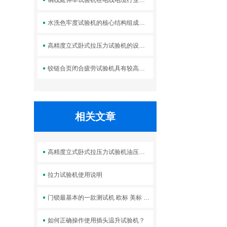
铜线延伸率试验机在电线电缆行业中的应用
水洗色牢度试验机的核心结构组成及标准操作流程
高精度立式卧式拉压力试验机的设计优势体现在哪些方面？
铰链合页闭合疲劳试验机具有较高的强度和刚度
相关文章
高精度立式卧式拉压力试验机油压打不到大负荷怎么处理？
拉力试验机使用说明
门锁最基本的一款测试机 欧标 美标 国标锁都可以
如何正确操作使用插头温升试验机？