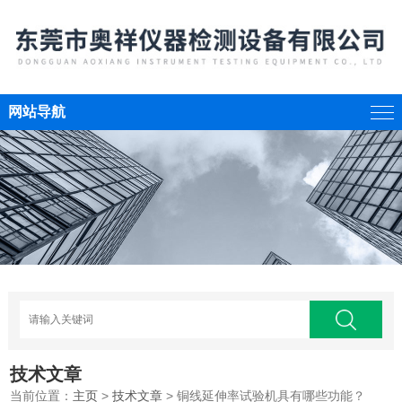
网站导航
技术文章
当前位置：
主页
>
技术文章
> 铜线延伸率试验机具有哪些功能？