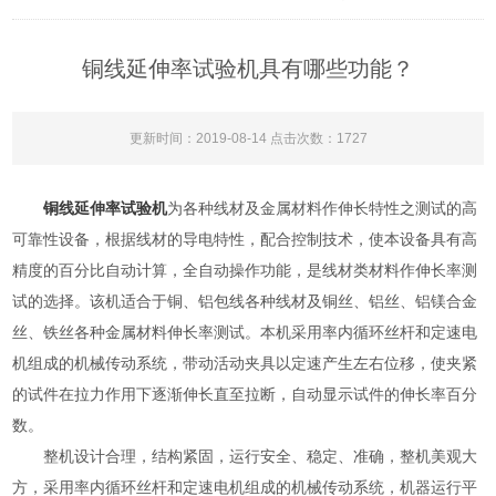
铜线延伸率试验机具有哪些功能？
更新时间：2019-08-14 点击次数：1727
铜线延伸率试验机
为各种线材及金属材料作伸长特性之测试的高
可靠性设备，根据线材的导电特性，配合控制技术，使本设备具有高
精度的百分比自动计算，全自动操作功能，是线材类材料作伸长率测
试的选择。该机适合于铜、铝包线各种线材及铜丝、铝丝、铝镁合金
丝、铁丝各种金属材料伸长率测试。本机采用率内循环丝杆和定速电
机组成的机械传动系统，带动活动夹具以定速产生左右位移，使夹紧
的试件在拉力作用下逐渐伸长直至拉断，自动显示试件的伸长率百分
数。
整机设计合理，结构紧固，运行安全、稳定、准确，整机美观大
方，采用率内循环丝杆和定速电机组成的机械传动系统，机器运行平