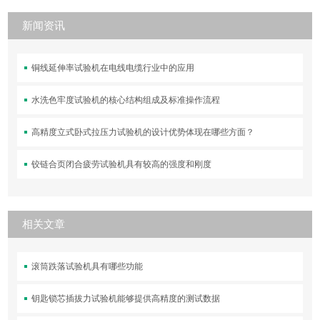
新闻资讯
铜线延伸率试验机在电线电缆行业中的应用
水洗色牢度试验机的核心结构组成及标准操作流程
高精度立式卧式拉压力试验机的设计优势体现在哪些方面？
铰链合页闭合疲劳试验机具有较高的强度和刚度
相关文章
滚筒跌落试验机具有哪些功能
钥匙锁芯插拔力试验机能够提供高精度的测试数据