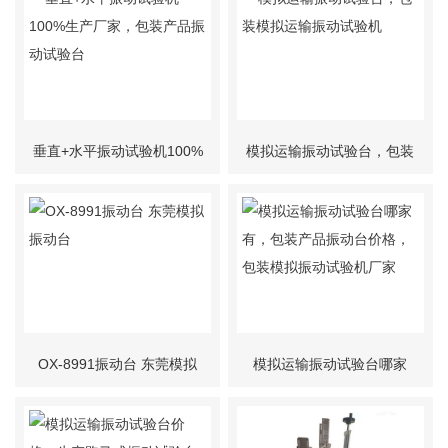
产包装产品振动试验台
运输振动台*
垂直+水平振动试验机100%
模拟运输振动试验台，包装
生产厂家，包装产品振动试
模拟运输振动试验机
验台
OX-8991振动台 东莞模拟
模拟运输振动试验台哪家
振动台
有，包装产品振动台价格，