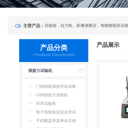
主营产品：
产品展示
产品分类
/ Products Classification
插拨力试验机
门锁钥匙插拔寿命试验
机
USB插拔力试验机
环境试验机
电子电线电缆综合类试
验机
手机翻盖滑盖寿命试验