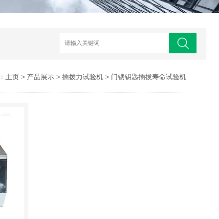
：
主页
>
产品展示
>
插拨力试验机
>
门锁钥匙插拔寿命试验机