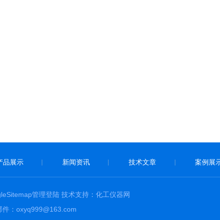
产品展示
新闻资讯
技术文章
案例展
|
|
|
leSitemap
管理登陆
技术支持：
化工仪器网
：oxyq999@163.com