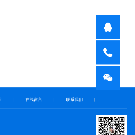
示
在线留言
联系我们
|
|
|