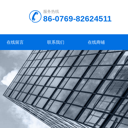
服务热线
86-0769-82624511
在线留言
联系我们
在线商铺