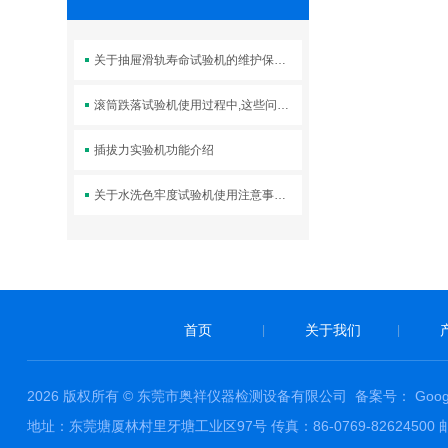
关于抽屉滑轨寿命试验机的维护保养常识介绍
滚筒跌落试验机使用过程中,这些问题注意了吗?
插拔力实验机功能介绍
关于水洗色牢度试验机使用注意事项描述
首页
关于我们
|
|
2026 版权所有 © 东莞市奥祥仪器检测设备有限公司
备案号：
Goog
地址：东莞塘厦林村里牙塘工业区97号 传真：86-0769-82624500 邮件