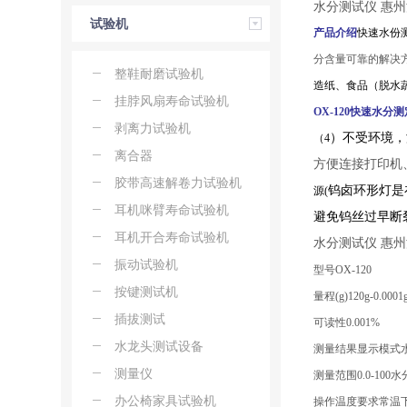
水分测试仪 惠
试验机
产
品介
绍
快速水份
分含量可靠的解决
整鞋耐磨试验机
造纸、食品（脱水
挂脖风扇寿命试验机
OX-120快速
水分测
剥离力试验机
）不受环境，
（
4
离合器
方便连接打印机
胶带高速解卷力试验机
钨卤环形灯是
源
(
耳机咪臂寿命试验机
避免钨丝过早断
耳机开合寿命试验机
水分测试仪 惠
振动试验机
型号
OX-120
按键测试机
量程
(g)
120
g
-0.00
01
插拔测试
可读性
0.0
0
1
%
水龙头测试设备
测量结果显示模式
测量仪
测量范围
0.0-100
水
办公椅家具试验机
操作温度
要求
常温