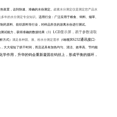
加热装置，达到快速、准确的水份测定。
卤素水分测定仪是测定您产品水
及多年的水分测定专业知识。
适用行业：广泛应用于粮食、饲料、烟草、
、制药原料、纺织原料等行业，对样品所含的游离水份进行测试。
）
LCD
显示屏，易于参数读取
的测试能力，获得准确的数据结果
（
3
RS232
通讯接口
-
析方式）
满足各种固
、
液
、
粉水分测定需求
（
6
标配
热，大大缩短了烘干时间，而且还具有加热均匀、清洁、效率高、节约能
化学作用，升华的钨会重新凝固在钨丝上，形成平衡的循环，