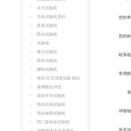
压力试验机
手机试验机系列
您的单
跌落试验机
防水试验机
您的姓
试验箱
推力试验机
联系电
粉末试验机
脚轮试验机
常用邮
锁舌/爪舌强度试验 锁扣
盒板强度试验
玻璃瓶抗冲击
省
雨伞开关试验机
雨伞抗风试验机
详细地
雨伞淋雨试验机
闭门器寿命试验机
补充说
加载熔体流动速率仪