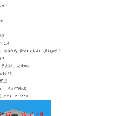
校准
30
示器
T
~~
200
热、阶梯加热、
快速加热方式）
失重加热模式
湿度
、手动停机、定时停机
隔
1
分钟
模型
置），输出打印结果
高
)(mm)
310*205*200