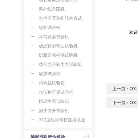
紫外线杀菌机
电位器开关扭转寿命试
验机
锁具试验机
验证
滚筒跌落试验机
成品鞋耐弯曲试验机
奶瓶奶嘴检测试验机
载带盖带剥离力试验机
燃烧试验机
灼热丝试验箱
上一篇：
OX
水洗色牢度试验机
恒温恒湿试验箱
下一篇：
OX
插头温升试验机
360度线材弯折摇摆试验
机
抽屉滑轨寿命试验