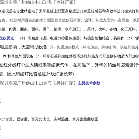
州深圳东莞广州佛山中山珠海【奥祥厂家】
测定仪是在专业精密电子天平基础上配置高精度进口称重传感器和高效率进口卤素灯
方案。 此款耐用且实惠的水分测定
仪奥兰
仪器
研发
、设计、
制造方面的丰富经验，以
蔬菜、肉类、面条、面粉、饼干、馅饼、水产加工）、茶叶、饮料、谷物、化工原料
）
）
定仪
优点
：
（
1
高精度（进口电磁力
称重传感器
）与稳定性相结合，易
操作
（
2
*
湿度影响，无需辅助设备
（
5
）
失重加热模式
（
标准加热、阶梯加热、
快速加热
分
、
PC
和其他外围设备
（
7
）
环形石英钨卤红外线环形灯加热方式可直接从物质内部加
在红外线灯中注入碘或溴等卤素气体，在高温下，升华的钨丝与卤素进行
裂。因此钨卤灯比普通红外线灯更长寿
)
州深圳东莞广州佛山中山珠海【奥祥厂家】
主要技术参数：
g
水分含量
、
固含量
、
百分比
比值
、
实时温度
、
水分含量曲线图
分
下