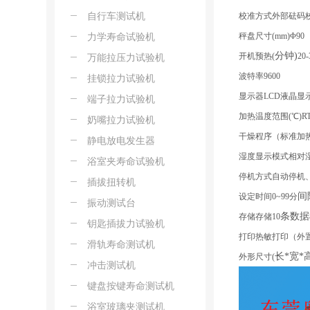
自行车测试机
校准方式
外部砝码
力学寿命试验机
秤盘尺寸
(mm)
Φ90
分钟
)
开机预热
(
20-
万能拉压力试验机
波特率
9600
挂锁拉力试验机
显示器
LCD
液晶显
端子拉力试验机
加热温度范围
(
℃
)
R
奶嘴拉力试验机
干燥程序
（
标准加
静电放电发生器
湿度显示模式
相对
浴室夹寿命试验机
停机方式
自动停机
插拔扭转机
间
设定时间
0~99
分
振动测试台
条数据
存储
存储
10
钥匙插拔力试验机
打印
热敏打印（外
滑轨寿命测试机
长
*
宽
*
外形尺寸
(
冲击测试机
键盘按键寿命测试机
浴室玻璃夹测试机