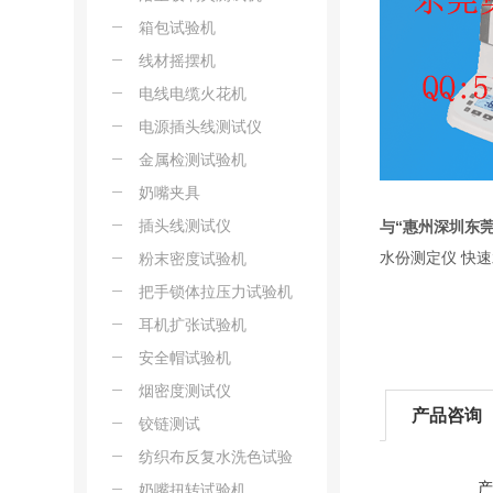
箱包试验机
线材摇摆机
电线电缆火花机
电源插头线测试仪
金属检测试验机
奶嘴夹具
插头线测试仪
与“惠州深圳东
水份测定仪 快速
粉末密度试验机
把手锁体拉压力试验机
耳机扩张试验机
安全帽试验机
烟密度测试仪
产品咨询
铰链测试
纺织布反复水洗色试验
产
机
奶嘴扭转试验机