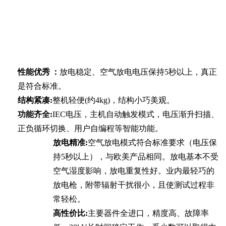
性能优秀
：
放电稳定、空气放电电压保持
5
秒以上，真正
是符合标准。
结构紧凑
:
整机轻便
(
约
4kg)
，结构小巧美观。
功能齐全
:
IEC
电压，主机自动触发模式，电压渐升扫描、
正负循环切换、用户自编程等智能功能。
放电精准
:
空气放电模式符合标准要求（电压保
持
5
秒以上），与欧美产品相同。放电基本不受
空气湿度影响，放电重复性好。业内最轻巧的
放电枪，附带辐射干扰很小，且使测试过程非
常轻松。
高性价比
:
主要器件全进口，精度高、故障率