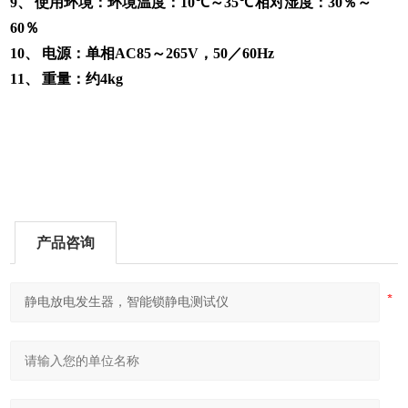
9
、
使用环境：环境温度：
10
℃～
35
℃
相对湿度：
30
％～
60
％
10
、
电源：单相
AC85
～
265V
，
50
／
60Hz
11
、
重量：约
4kg
产品咨询