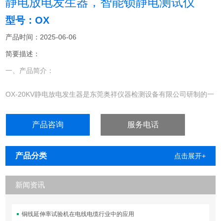
静电放电发生器，智能锁静电测试仪
型号：OX
产品时间：2025-06-06
简要描述：
一、产品简介：
OX-20KV静电放电发生器是东莞奥祥仪器检测设备有限公司研制的一
种在性能上IEC61000-4-2和GB/T17626.2标准要求的测试仪。其最
大静电放电电压可以达到20kV，足以覆盖标准中最严酷等级的静电电
产品咨询
服务电话
压要求(第4级气隙放电的静电电压要求为15kV)，静电放电发生器，
智能锁静电测试仪
产品分类
点击展开+
新闻资讯
铜线延伸率试验机在电线电缆行业中的应用