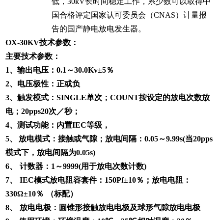
低，
30kV
长时间稳定工作，系少数可以取得中
国合格评定国家认可委员会（
CNAS
）计量报
告的国产静电放电发生器。
OX-30KV
技术参数：
主要技术参数：
1
、输出电压：
0.1
～
30.0Kv
±
5
％
2
、电压极性：正或负
3
、触发模式：
SINGLE
单次；
COUNT
按设定的放电次数放
电；
20pps20
次／秒；
4
、测试功能：内置
IEC
等级，
5
、
放电模式：接触或气隙；放电间隔：
0.05
～
9.99s(
当
20pps
模式下，放电间隔为
0.05s)
6
、
计数器：
1
～
9999(
用于放电次数计数
)
7
、
IEC
模式放电阻容套件：
150Pf
±
10
％；放电电阻：
330
Ω±
10
％
（标配）
8
、
放电电极：圆锥形接触放电电极及球形气隙放电电极