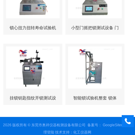
锁心扭力扭转寿命试验机
小型门摇把锁测试设备 门
柜锁试验机
挂锁钥匙指纹开锁测试设
智能锁试验机整套 锁体
备
锁芯 按键测试
2026 版权所有 © 东莞市奥祥仪器检测设备有限公司
备案号：
GoogleSitemap
管
理登陆
技术支持：
化工仪器网