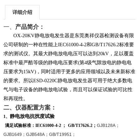
详细介绍
一、
产品简介：
OX-20KV
静电放电发生器是东莞奥祥仪器检测设备有限
公司研制的一种在性能上
IEC61000-4-2
和
GB/T17626.2
标准要
求的测试仪。其最大静电放电电压可以达到
20kV
，足以覆盖
标准中最严酷等级的静电电压要求
(
第
4
级气隙放电的静电电
压要求为
15kV)
，同时适用于更多的应用领域以及未来新标准
的要求。所以
ESD-0220C
静电放电发生器可用于绝大多数电
气与电子设备的静电放电试验，而且可以保证试验的可比性
和再现性。
二、仪器配置方案：
静电放电抗扰度试验
1
、
GJB128A
满足试验标准：IEC61000-4-2 ； GB/T17626.2；
；
GJB1649
GJB548A
GB/T19951
；
；
；