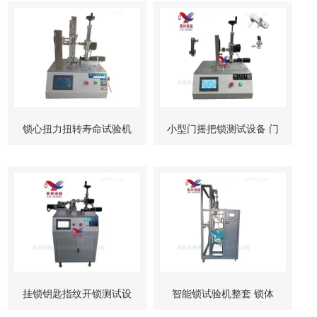
锁心扭力扭转寿命试验机
小型门摇把锁测试设备 门
柜锁试验机
挂锁钥匙指纹开锁测试设
智能锁试验机整套 锁体