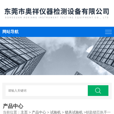
网站导航
产品中心
当前位置：
主页
>
产品中心
>
试验机
>
锁具试验机
>钥匙锁芯执手一