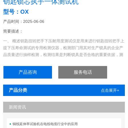
钥匙锁芯执手一体测试机
型号：OX
产品时间：2025-06-06
简要描述：
一、 概述钥匙扭转把手下压耐用度测试仪是用来进行钥匙扭转把手上
提下压寿命测试的专用检测仪器，检测部门用其对生产锁具的企业产
品质量进行抽样检测，检测结果是判断锁具是否合格的重要依据，测
试时将锁具装在测试仪上，钥匙锁芯执手一体测试机
产品咨询
服务电话
产品分类
点击展开+
新闻资讯
铜线延伸率试验机在电线电缆行业中的应用