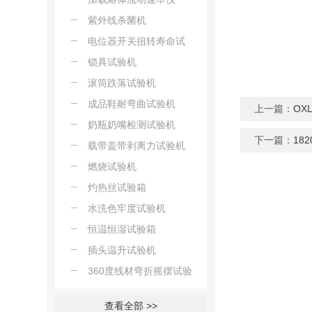
紫外线杀菌机
电位器开关扭转寿命试
验机
锁具试验机
滚筒跌落试验机
成品鞋耐弯曲试验机
上一篇：
OX
奶瓶奶嘴检测试验机
下一篇：
18
载带盖带剥离力试验机
燃烧试验机
灼热丝试验箱
水洗色牢度试验机
恒温恒湿试验箱
插头温升试验机
360度线材弯折摇摆试验
机
查看全部 >>