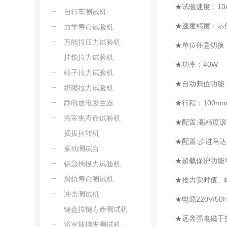
★试验速度：10
自行车测试机
★速度精度：示值
力学寿命试验机
万能拉压力试验机
★单位任意切换：力量
挂锁拉力试验机
★功率：40W
端子拉力试验机
★自动归位
奶嘴拉力试验机
静电放电发生器
★行程：100m
浴室夹寿命试验机
★配置:高精度
插拔扭转机
★配置:步进马达
振动测试台
★超载保护功能
钥匙插拔力试验机
滑轨寿命测试机
★推力实时值、
冲击测试机
★电源220V/50
键盘按键寿命测试机
★远离强电磁干
浴室玻璃夹测试机