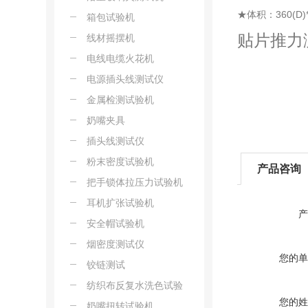
★体积：360(D)*2
箱包试验机
贴片推力
线材摇摆机
电线电缆火花机
电源插头线测试仪
金属检测试验机
奶嘴夹具
插头线测试仪
粉末密度试验机
产品咨询
把手锁体拉压力试验机
耳机扩张试验机
产
安全帽试验机
烟密度测试仪
您的单
铰链测试
纺织布反复水洗色试验
您的姓
机
奶嘴扭转试验机