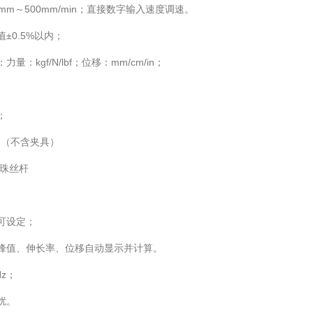
mm～500mm/min；直接数字输入速度调速。
±0.5%以内；
：kgf/N/lbf；位移：mm/cm/in；
功能；
m（不含夹具）
滚珠丝杆
可设定；
峰值、伸长率、位移自动显示并计算。
Hz；
扰。