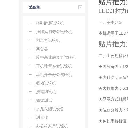
贴片推力
试验机
LED灯推力
一、基本介绍
整鞋耐磨试验机
挂脖风扇寿命试验机
本机适用于LE
剥离力试验机
贴片推力
离合器
二、主要规格
胶带高速解卷力试验机
耳机咪臂寿命试验机
★力分辩力：1/2
耳机开合寿命试验机
★力精度：示值的±
振动试验机
★大拉推力：50
按键测试机
★显示方式触摸
插拔测试
水龙头测试设备
★位移分辨力：可
测量仪
★伸长率解析度：
办公椅家具试验机