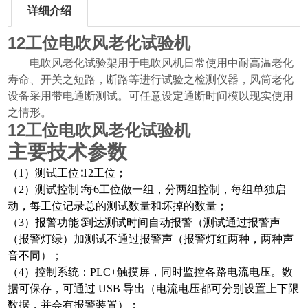
详细介绍
12工位电吹风老化试验机
电吹风老化试验架用于电吹风机日常使用中耐高温老化
寿命、开关之短路，断路等进行试验之检测仪器，风筒老化
设备采用带电通断测试。可任意设定通断时间模以现实使用
之情形。
12工位电吹风老化试验机
主要技术参数
（
1
）测试工位∶
12
工位；
（
2
）测试控制∶每
6
工位做一组，分两组控制，每组单独启
动，每工位记录总的测试数量和坏掉的数量；
（
3
）报警功能∶到达测试时间自动报警（测试通过报警声
（报警灯绿）加测试不通过报警声（报警灯红两种，两种声
音不同）；
（
4
）控制系统：
PLC+
触摸屏，同时监控各路电流电压。数
据可保存，可通过
USB
导出（电流电压都可分别设置上下限
数据，并会有报警装置）；