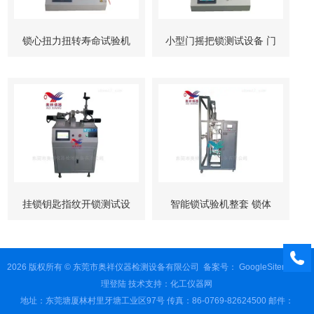
锁心扭力扭转寿命试验机
小型门摇把锁测试设备 门
柜锁试验机
挂锁钥匙指纹开锁测试设
智能锁试验机整套 锁体
备
锁芯 按键测试
2026 版权所有 © 东莞市奥祥仪器检测设备有限公司
备案号：
GoogleSitemap
管
理登陆
技术支持：
化工仪器网
地址：东莞塘厦林村里牙塘工业区97号 传真：86-0769-82624500 邮件：