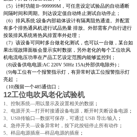
（
5
）计时功能∶
0~999999M
，可任意设定试验品的自动通断
间隔时间和周期。到达设定值自动终止测试自动停止；
（
6
）排风系统∶设备内部箱体设计有隔离阻热通道。并配置
有多个排热通风机进行试品热量 排放。外部需客户自行进行
按装排风系统将热风排置率外处理；
（
7
）该设备可同时多台做老化测试，也可以一台做，某台如
果出现故障面板会显示实时数据，另外老化的每个工位吹风
机电流电压功率在产品工艺设定范围内能够监控到；
（
8)
设备供电电源
:AC 220V 50Hz 15A(
外部供电除外
)
；
（
9)
每工位有一个报警指示灯，有异常时该工位报警指示灯
亮起 ；
（
10)
预留一个
485
通信口；
12工位电吹风老化试验机
1、
控制系统—用以显示及设置相关的数据
；
2、
电源开关—打开时接通设备电源，断开时关断设备电源
；
3、
USB
传输口—数据可保存，可通过
USB
导出
/
输入
；
4、
急停开关—设备异常时，按下此按钮停止所有动作
；
5、
样品电源插座—
样品电源的插座
；