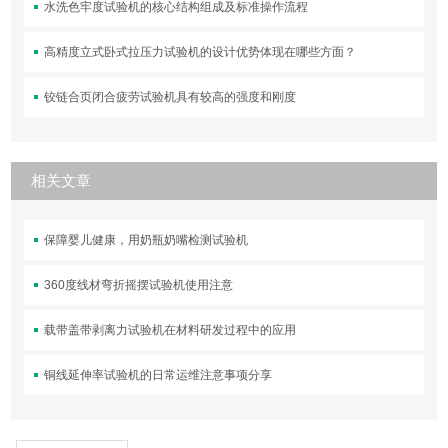
水洗色牢度试验机的核心结构组成及标准操作流程
高精度立式卧式拉压力试验机的设计优势体现在哪些方面？
铰链合页闭合疲劳试验机具有较高的强度和刚度
相关文章
保障婴儿健康，用奶瓶奶嘴检测试验机
360度线材弯折摇摆试验机使用注意
载带盖带剥离力试验机在材料研发过程中的应用
铜线延伸率试验机的日常运维注意事项分享