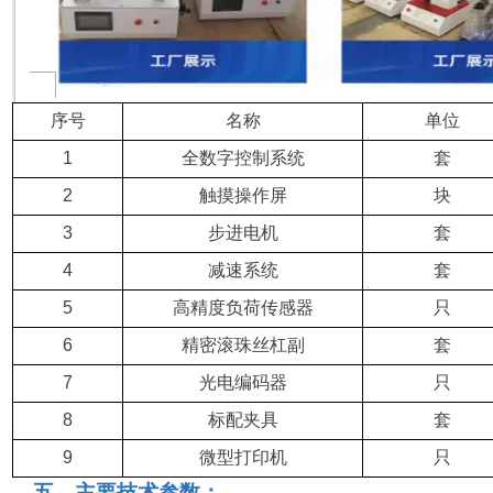
序号
名称
单位
1
全数字控制系统
套
2
触摸操作屏
块
3
步进电机
套
4
减速系统
套
5
高精度负荷传感器
只
6
精密滚珠丝杠副
套
7
光电编码器
只
8
标配夹具
套
9
微型打印机
只
五、
主要技术参数：