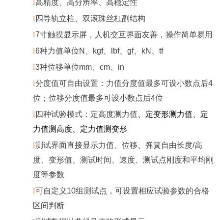
l
高精度、高分辨率、高稳定性
l
四导轨立柱
、双滚珠丝杠副结构
l
7
寸触摸显示屏，人机交互界面友善，操作简单易用
l
6
种力值单位
N
、
kgf
、
lbf
、
gf
、
kN
、
tf
l
3
种位移单位
mm
、
cm
、
in
l
分度值可自由设置：力值分度值最多可设小数点后
4
位；位移分度值最多可设小数点后
4
位
l
四种试验模式：定高度测力值
、定变形测力值、定
力值测高度、定力值测变形
l
测试界面直接显示力值、位移、弹簧自由长度
/
高
度、变形值、测试时间、速度、测试点刚度和平均刚
度等参数
l
可自定义
10
组测试点，可设置相应试验参数的合格
区间判断