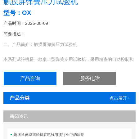
触摸屏弹簧压力试验机
型号：OX
产品时间：2025-08-09
简要描述：
二、产品简介：触摸屏弹簧压力试验机
本系列试验机是一款桌上型弹簧专用试验机，采用精密的自动控制和
数据采集系统，大大提高试验精度及降低对人员操作要求。主要应用
于弹簧的变形量、拉压力、弹簧系数等性能参数的检测，亦可对各类
产品咨询
服务电话
弹性试样和其他类似零部件进行相关试验。本机检定规程符合
JB/T7796-2017《弹簧拉压试验机》标准，
产品分类
点击展开+
新闻资讯
铜线延伸率试验机在电线电缆行业中的应用