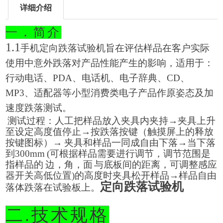
详细介绍
一
．简介
1.1
手机定向跌落试验机
旨在评估样品在客户实际
使用中意外跌落对产品性能产生的影响，适用于：
行动电话、
PDA
、电话机、电子辞典、
CD
、
MP3
、适配器等小型消费类电子产品作原姿态及加
速度跌落测试。
测试过程：
人工把样品放入夹具内夹持→夹具上升
至设定高度值停止→按跌落按键（触摸屏上的释放
按键图标）→ 夹具和样品一同成自由下落→当下落
到300mm (可根据样品需要进行调节，调节范围是
指样品的 边，角，面 与底板间的距离，可调整感应
器开关高低位置)的高度时夹具松开样品→样品自由
定向跌落试验机
落体跌落在试验板上。
二
.
技术规格