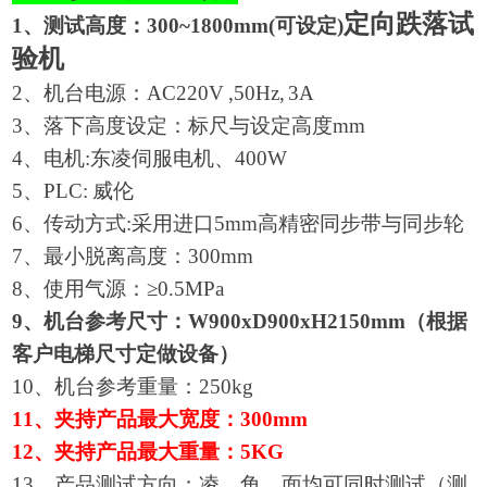
定向跌落试
1
、测试高度：
300~
18
00mm(
可设定
)
验机
2
、机台电源：
AC220V
,
50Hz
,
3A
3
、落下高度设定：标尺与设定高度
mm
4
、电机
:
东凌伺服
电机
、
4
00W
5
、
PLC:
威伦
6
、传动方式
:
采用进口
5mm
高精密同步带与同步轮
7
、最小脱离高度：
300mm
8
、使用气源：≥
0.5MPa
9
、机台参考尺寸：
W
90
0xD
90
0xH
215
0mm
（根据
客户电梯尺寸定做设备）
10
、机台参考重量：
2
50kg
1
1
、夹持产品最大
宽度
：
300
mm
1
2
、夹持产品最大重量：
5KG
13
、产品测试方向：凌，角，面
均
可同时测试（测