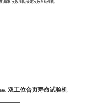
度
,
频率
,
次数
,
到达设定次数自动停机。
双工位合页寿命试验机
准确。