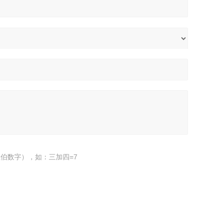
伯数字），如：三加四=7