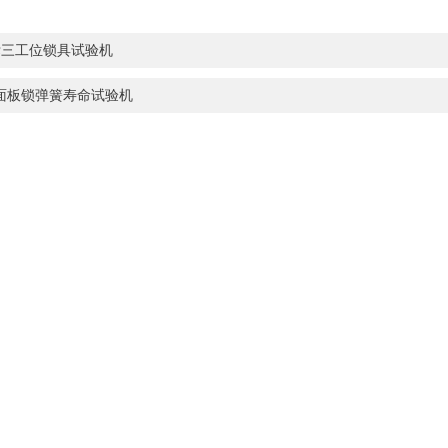
标三工位锁具试验机
X面板锁弹簧寿命试验机