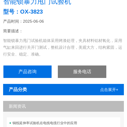
智能锁暴力甩门试验机
型号：OX-3823
产品时间：2025-06-06
简要描述：
智能锁暴力甩门试验机箱体采用烤漆处理，夹具材料铝材氧化，采用
气缸来回进行关开门测试，整机设计合理，美观大方，结构紧固，运
行安全、稳定、准确。
产品咨询
服务电话
产品分类
点击展开+
新闻资讯
铜线延伸率试验机在电线电缆行业中的应用