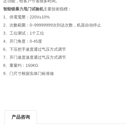
止功能，给客户节省很多时间。
智能锁暴力甩门试验机
主要技術指標：
1、供電電壓：220V±10%
2、次數範圍：0~99999999次到达次数，机器自动停止
3、工位测试：1个工位
4、开门角度：0-45度
6、下压把手速度通过气压方式调节
7、开门速度速度通过气压方式调节
8、重量约：150KG
9、门尺寸根据实体门标准做
产品咨询