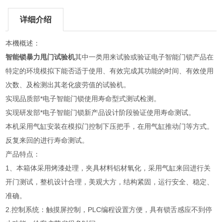
详细介绍
本機概述：
智能锁暴力甩门试验机
其中一类用来试验或验证电子智能门锁产品在
特定的环境模拟下能否适于使用、有效完成其功能的时间、有效使用
次数、及检测出其老化疲劳值的试验机。
实现品质部*电子智能门锁使用寿命型式测试检测。
实现研发部*电子智能门锁新产品设计阶段验证使用寿命测试。
本机采用气缸安装在模拟门控制下压把手，在用气缸推动门等方式。
反复来回的进行寿命测试。
产品特点：
1、本箱体采用烤漆处理，夹具材料铝材氧化，采用气缸来回进行关
开门测试，整机设计合理，美观大方，结构紧固，运行安全、稳定、
准确。
2.控制系统：触摸屏控制，PLC编程设置方便，具有锁舌感应不到停