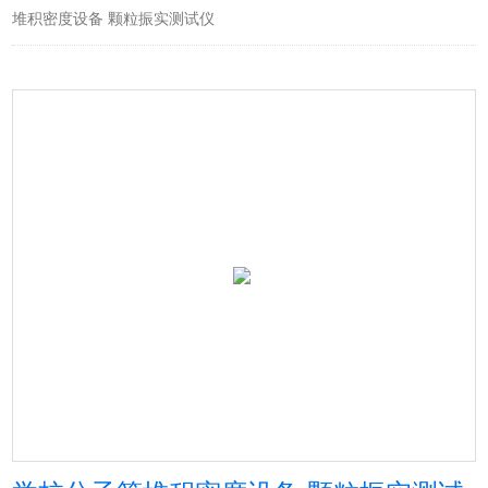
堆积密度设备 颗粒振实测试仪