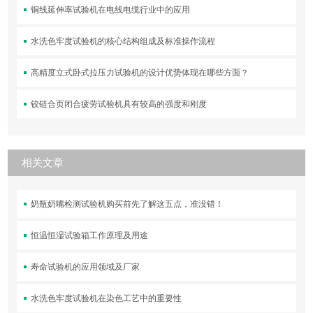
铜线延伸率试验机在电线电缆行业中的应用
水洗色牢度试验机的核心结构组成及标准操作流程
高精度立式卧式拉压力试验机的设计优势体现在哪些方面？
铰链合页闭合疲劳试验机具有较高的强度和刚度
相关文章
奶瓶奶嘴检测试验机购买前先了解这五点，准没错！
恒温恒湿试验箱工作原理及用途
寿命试验机的应用领域及厂家
水洗色牢度试验机在染色工艺中的重要性