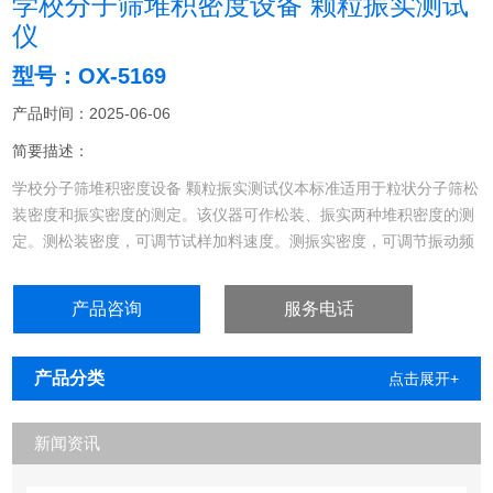
学校分子筛堆积密度设备 颗粒振实测试
仪
型号：OX-5169
产品时间：2025-06-06
简要描述：
学校分子筛堆积密度设备 颗粒振实测试仪本标准适用于粒状分子筛松
装密度和振实密度的测定。该仪器可作松装、振实两种堆积密度的测
定。测松装密度，可调节试样加料速度。测振实密度，可调节振动频
率，并且可设定振击次数，具有自动显示振动次数功能，到达设定次
数自动停止振动等性能。
产品咨询
服务电话
产品分类
点击展开+
新闻资讯