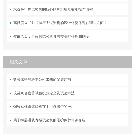
水洗色牢度试验机的核心结构组成及标准操作流程
高精度立式卧式拉压力试验机的设计优势体现在哪些方面？
铰链合页闭合疲劳试验机具有较高的强度和刚度
相关文章
盐雾试验箱给本公司带来的发展趋势
铰链闭合疲劳试验机的定义及试验方法
铜线延伸率试验机在工业领域中的应用
关于抽屉滑轨寿命试验机的维护保养常识介绍