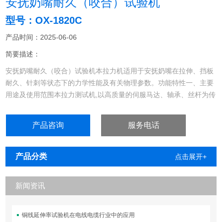
安抚奶嘴耐久（咬合）试验机
型号：OX-1820C
产品时间：2025-06-06
简要描述：
安抚奶嘴耐久（咬合）试验机本拉力机适用于安抚奶嘴在拉伸、挡板
耐久、针刺等状态下的力学性能及有关物理参数。功能特性一、主要
用途及使用范围​本拉力测试机,以高质量的伺服马达、轴承、丝杆为传
动机构，是根据市场需求而设计的一种高档型LCD数字显示、微电脑
系统控制、高性能的机械结构为主体。整机以低功耗、大动力、操作
产品咨询
服务电话
简单、构造小巧准确性高、功能齐全为核心。
产品分类
点击展开+
新闻资讯
铜线延伸率试验机在电线电缆行业中的应用