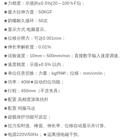
★力精度：示值的±0.5%(20～100％FS)；
★最大拉伸力度：50KGF
★奶嘴耐久循环：50次
★显示方式:电脑显示。
★位移分辨力：可达0.001mm；
★伸长率解析度：0.01%
★试验速度：10mm～500mm/min；直接数字输入速度调速。
★速度精度：示值±0.5% 以内；
★单位任意切换：力量：kgf/N¥f；位移：mm/cm/in；
★功率：40W★自动归位功能；
★行程：450mm（不含夹具）
★配置:高精度滚珠丝杆
★配置:伺服马达
★超载保护功能可设定；
★拉力实时值、峰值、伸长率、位移自动显示并计算。
★电源220V/50Hz；★远离强电磁干扰。