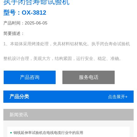
执手闭合寿命试验机
型号：OX-3812
产品时间：2025-06-05
简要描述：
1、本箱体采用烤漆处理，夹具材料铝材氧化。执手闭合寿命试验机
整机设计合理，美观大方，结构紧固，运行安全、稳定、准确。
2.控制系统：触摸屏控制，PLC编程设置方便，操作简单，具有锁舌
产品咨询
服务电话
感应不到停止功能，
给客户节省很多时间。
产品分类
点击展开+
新闻资讯
铜线延伸率试验机在电线电缆行业中的应用