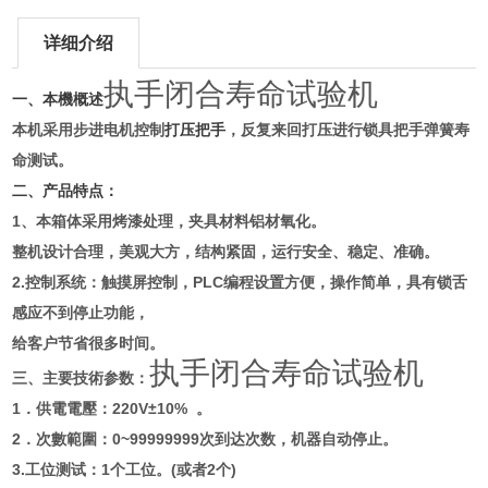
详细介绍
执手闭合寿命试验机
一、本機概述
本机采用步进电机控制
打压把手
，反复来回打压进行锁具把手弹簧寿
命测试。
二、产品特点：
1
、本箱体采用烤漆处理，夹具材料铝材氧化。
整机设计合理，美观大方，结构紧固，运行安全、稳定、准确。
2.
控制系统：触摸屏控制，PLC编程设置方便，操作简单，具有锁舌
感应不到停止功能，
给客户节省很多时间。
执手闭合寿命试验机
三、主要技術参数：
1
．供電電壓：
220V
±
10%
。
2
．次數範圍：
0~999999
99
次
到达次数，机器自动停止。
3.
工位测试
：
1
个工位。
(
或者
2
个
)