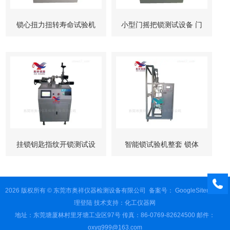
锁心扭力扭转寿命试验机
小型门摇把锁测试设备 门
柜锁试验机
挂锁钥匙指纹开锁测试设
智能锁试验机整套 锁体
备
锁芯 按键测试
2026 版权所有 © 东莞市奥祥仪器检测设备有限公司
备案号：
GoogleSitemap
管
理登陆
技术支持：
化工仪器网
地址：东莞塘厦林村里牙塘工业区97号 传真：86-0769-82624500 邮件：
oxyq999@163.com