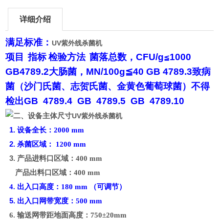
详细介绍
满足标准：
UV紫外线杀菌机
项目
指标
检验方法
菌落总数，
CFU/g
1000
≦
GB4789.2
大肠菌，
MN/100g
≦
40 GB 4789.3
致病
菌（沙门氏菌、志贺氏菌、金黄色葡萄球菌）不得
检出
GB 4789.4 GB 4789.5 GB 4789.10
二、设备主体尺寸
UV紫外线杀菌机
1.
设备全长：2000 mm
2.
杀菌区域： 1200 mm
3.
产品进料口区域：400 mm
产品出料口区域：400 mm
4.
出入口高度：180 mm （可调节）
5.
出入口网带宽度：500 mm
6.
输送网带距地面高度：750±20mm