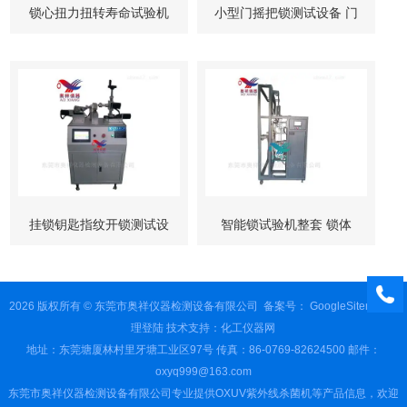
锁心扭力扭转寿命试验机
小型门摇把锁测试设备 门
柜锁试验机
挂锁钥匙指纹开锁测试设
智能锁试验机整套 锁体
备
锁芯 按键测试
2026 版权所有 © 东莞市奥祥仪器检测设备有限公司
备案号：
GoogleSitemap
管
理登陆
技术支持：
化工仪器网
地址：东莞塘厦林村里牙塘工业区97号 传真：86-0769-82624500 邮件：
oxyq999@163.com
东莞市奥祥仪器检测设备有限公司专业提供OXUV紫外线杀菌机等产品信息，欢迎