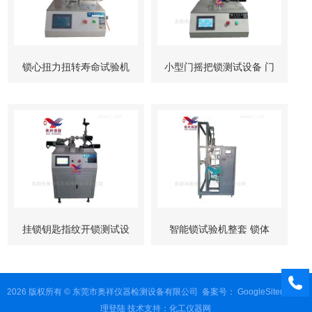
锁心扭力扭转寿命试验机
小型门摇把锁测试设备 门
柜锁试验机
挂锁钥匙指纹开锁测试设
智能锁试验机整套 锁体
备
锁芯 按键测试
2026 版权所有 © 东莞市奥祥仪器检测设备有限公司
备案号：
GoogleSitemap
管
理登陆
技术支持：
化工仪器网