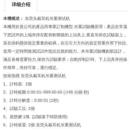
详细介绍
本機概述：
东莞头戴耳机吊重测试机
本機用於貴公司的產品而專業訂制機型.吊重試驗機原理：產品在常溫
下把試件的上端夾持在配有軟聯接的上治具上,垂直吊掛在試驗架上，
並在掛鈎懸掛規定重量的砝碼，在沿引力方向的規定荷重作用下恒拉,
並用一定時間後測試試件抵抗拉脫的能力。本吊重試驗機創新設計，
滿足各種需要恒力,保持力試驗要求；自動控制計時、下上治具夾持操
作簡單，夾持可靠，運行穩定。
技術指標 东莞头戴耳机吊重测试机
1、計時器: 2個
2、計時範圍:0:00:01~999:60:60 (小時:分鐘:秒)
3、計時分解度：0:00:01 (1秒)
4、試驗工位: 2個
5、底墊膠:1塊 (試驗落下時防撞用)
6、計時裝置: 2個 东莞头戴耳机吊重测试机