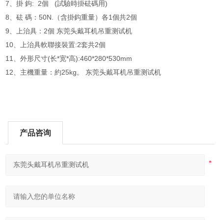
7、掛 鉤: 2個 (試驗時掛砝碼用)
8、砝 碼：50N.（含掛鈎重量）各1個共2個
9、上治具：2個 东莞头戴耳机吊重测试机
10、上治具軟聯接裝置:2套共2個
11、外形尺寸(长*宽*高):460*280*530mm
12、主機重量：約25kg。 东莞头戴耳机吊重测试机
产品咨询