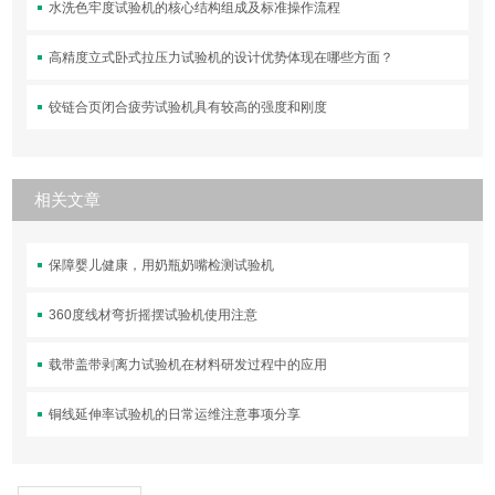
水洗色牢度试验机的核心结构组成及标准操作流程
高精度立式卧式拉压力试验机的设计优势体现在哪些方面？
铰链合页闭合疲劳试验机具有较高的强度和刚度
相关文章
保障婴儿健康，用奶瓶奶嘴检测试验机
360度线材弯折摇摆试验机使用注意
载带盖带剥离力试验机在材料研发过程中的应用
铜线延伸率试验机的日常运维注意事项分享