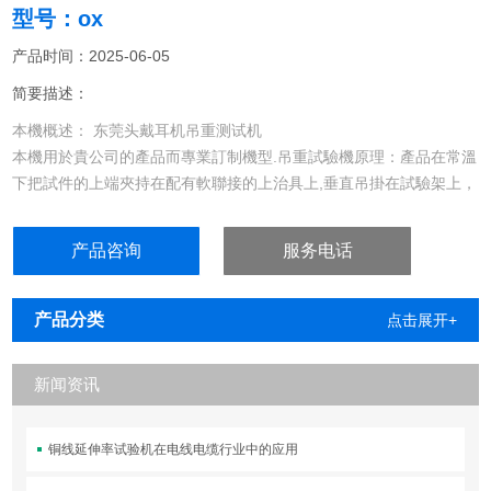
型号：ox
产品时间：2025-06-05
简要描述：
本機概述： 东莞头戴耳机吊重测试机
本機用於貴公司的產品而專業訂制機型.吊重試驗機原理：產品在常溫
下把試件的上端夾持在配有軟聯接的上治具上,垂直吊掛在試驗架上，
並在掛鈎懸掛規定重量的砝碼，在沿引力方向的規定荷重作用下恒拉,
並用一定時間後測試試件抵抗拉脫的能力
产品咨询
服务电话
产品分类
点击展开+
新闻资讯
铜线延伸率试验机在电线电缆行业中的应用