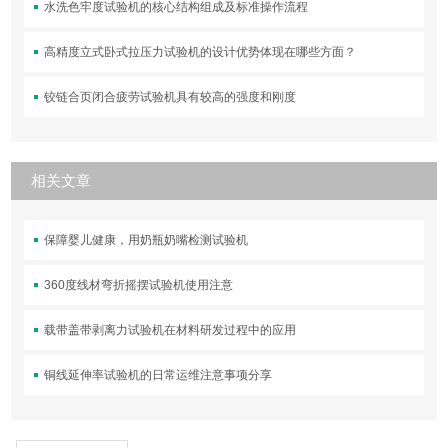
水洗色牢度试验机的核心结构组成及标准操作流程
高精度立式卧式拉压力试验机的设计优势体现在哪些方面？
铰链合页闭合疲劳试验机具有较高的强度和刚度
相关文章
保障婴儿健康，用奶瓶奶嘴检测试验机
360度线材弯折摇摆试验机使用注意
载带盖带剥离力试验机在材料研发过程中的应用
铜线延伸率试验机的日常运维注意事项分享