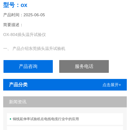
型号：ox
产品时间：2025-06-05
简要描述：
OX-804插头温升试验仪
一、 产品介绍东莞插头温升试验机
本公司所产的OX-804型温升试验仪，采用PID控制技术为核心的温控
仪表，温度检测精度高；OMRON时间继电器控制输出准确。全数显
产品咨询
服务电话
电流、电压、时间、温度表显示直观、精确。是各生产厂家理想的温
升测试设备。
产品分类
点击展开+
新闻资讯
铜线延伸率试验机在电线电缆行业中的应用