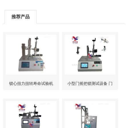
推荐产品
锁心扭力扭转寿命试验机
小型门摇把锁测试设备 门
柜锁试验机