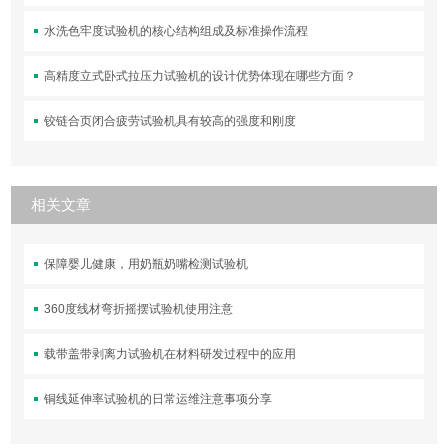
100×100×100
水洗色牢度试验机的核心结构组成及标准操作流程
喷水环半径：375mm， 管径φ16mm
高精度立式卧式拉压力试验机的设计优势体现在哪些方面？
喷水孔径：0.4mm 孔径间距：50mm
铰链合页闭合疲劳试验机具有较高的强度和刚度
相关文章
保障婴儿健康，用奶瓶奶嘴检测试验机
360度线材弯折摇摆试验机使用注意
载带盖带剥离力试验机在材料研发过程中的应用
铜线延伸率试验机的日常运维注意事项分享