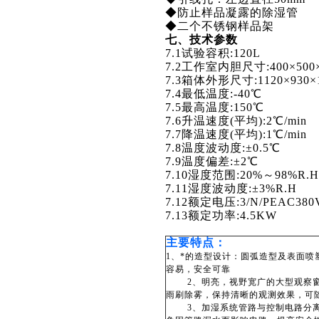
◆
防止样品凝露的除湿管
◆
二个不锈钢样品架
七、技术参数
7.1
试验容积:120L
7.2
工作室内胆尺寸:400×500
7.3
箱体外形尺寸:1120×930×
7.4
最低温度:-40℃
7.5
最高温度:150℃
7.6
升温速度(平均):2℃/min
7.7
降温速度(平均):1℃/min
7.8
温度波动度:±0.5℃
7.9
温度偏差:±2℃
7.10
湿度范围:20%～98%R.H
7.11
湿度波动度:±3%R.H
7.12
额定电压:3/N/PEAC380V
7.13
额定功率:4.5KW
主要特点：
1
、*的造型设计：圆弧造型及表面喷
容易，安全可靠
2、明亮，视野宽广的大型观察窗
雨刷除雾，保持清晰的观测效果，可
3、加湿系统管路与控制电路分离