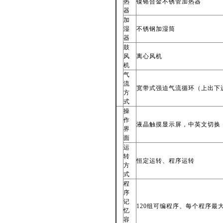
热
镍铬合金不锈管加热器
器
加
湿
不锈钢加湿筒
器
鼓
风
离心风机
机
气
流
宽带式强迫气流循环（上出下
方
式
操
作
液晶触摸显示屏，中英文切换
界
面
运
转
恒定运转、程序运转
方
式
程
序
记
120
组可编程序、每个程序最大 
忆
容