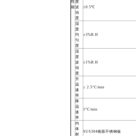
性
度
能
波
±0.5℃
动
度
湿
度
均
±3%R.H
匀
度
湿
度
波
±1%R.H
动
度
升
温
≥ 2.5°C/min
速
率
降
温
1
°C/min
速
率
内
体
SUS304
镜面不锈钢板
材