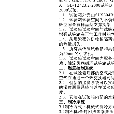
标准：GB/T5170.5-2008、GB
A、GB/T2423.2-2008试验B、
2008试验.
1.1
、试验箱外壳由SUS304
1.2
、试验箱试验空间为不锈
验空间备有样品架支撑搁架
1.3
、试验箱试验空间与试验
增强试验箱在正常工作时的
1.4
、采用紧密的矿物棉隔离
的热量损失。
1.5
、所有高低温试验箱和高
为50mm的引线孔。
1.6
、试验箱试验空间内配备
扇，轴流风扇循环试验箱试
二、
湿度控制系统
2.1
、在试验箱后部的空气处
空气在通过一个热交换器时
2.2
、创新的湿度系统可以实
的湿度测量系统可以在试验
度。
2.3
、安装在试验箱内部的水
三、制冷系统
3.1
制冷方式：机械式制冷方
3.2
制冷机:全封闭法国泰康压