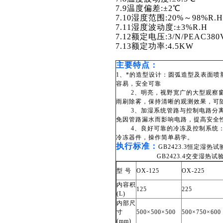
7.9
温度偏差:±2℃
7.10
湿度范围:20%～98%R.H
7.11
湿度波动度:±3%R.H
7.12
额定电压:3/N/PEAC380V
7.13
额定功率:4.5KW
主要特点：
1
、*的造型设计：圆弧造型及表面喷
容易，安全可靠
2、明亮，视野宽广的大型观察窗
雨刷除雾，保持清晰的观测效果，可
3、加湿系统管路与控制电路分离
免因管路漏水而影响电路，提高安全
4、良好可靠的冷冻及控制系统：
冷冻器件，操作简单易学。
执行标准：
GB2423.3
恒定湿热试
GB2423.4交变湿热试验
型 号
OX-125
OX-225
内容积
125
225
(L)
内部尺
寸
500
×500×500
500
×750×600
(mm)