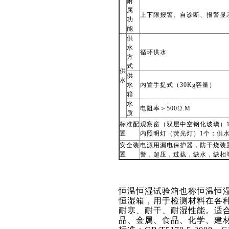
附
属
上下限报警、自诊断、报警显
功
能
供
水
循环供水
方
式
供
供
水
水
内置手提式（30Kg容量）
箱
水
电阻率＞500Ω.M
质
标准配
观察窗（双层中空钢化玻璃）1
置
内照明灯（荧光灯）1个；供水
安全装
电源用漏电保护器，防干烧装
置
警，超压，过载，缺水，缺相
恒温恒湿试验箱也称恒温恒
恒湿箱，用于检测材料在各
耐寒、耐干、耐湿性能。适
品、金属、食品、化学、建