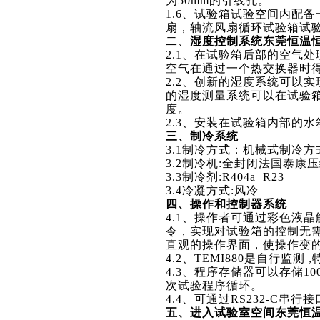
为50mm的引线孔。
1.6
、试验箱试验空间内配备
扇，轴流风扇循环试验箱试
二、
湿度控制系统东莞恒温
2.1
、在试验箱后部的空气处
空气在通过一个热交换器时
2.2
、创新的湿度系统可以实
的湿度测量系统可以在试验
度。
2.3
、安装在试验箱内部的水
三、制冷系统
3.1
制冷方式：机械式制冷方
3.2
制冷机:全封闭法国泰康压
3.3
制冷剂:R404a R23
3.4
冷凝方式:风冷
四、操作和控制器系统
4.1
、操作者可通过彩色液晶触
令，实现对试验箱的控制无
直观的操作界面，使操作变
4.2
、TEMI880是自行监测
4.3
、程序存储器可以存储10
次试验程序循环。
4.4
、可通过RS232-C串行
五、进入试验室空间东莞恒