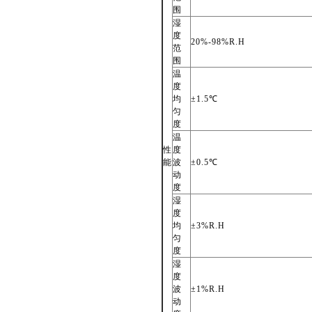
围
湿
度
20%-98%R.H
范
围
温
度
均
±1.5℃
匀
度
温
性
度
能
波
±0.5℃
动
度
湿
度
均
±3%R.H
匀
度
湿
度
波
±1%R.H
动