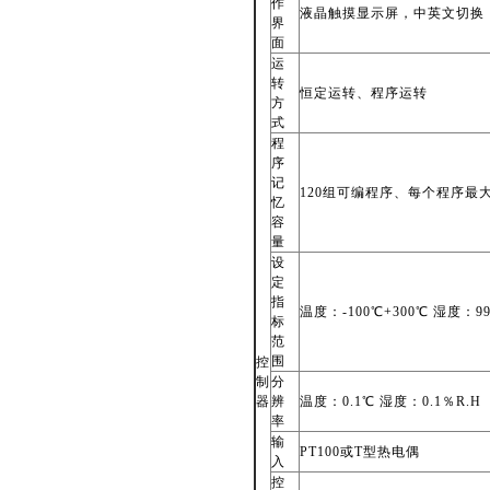
作
液晶触摸显示屏，中英文切换
界
面
运
转
恒定运转、程序运转
方
式
程
序
记
120
组可编程序、每个程序最大 
忆
容
量
设
定
指
温度：-100℃+300℃ 湿度：99
标
范
围
控
制
分
器
辨
温度：0.1℃ 湿度：0.1％R.H
率
输
PT100
或T型热电偶
入
控