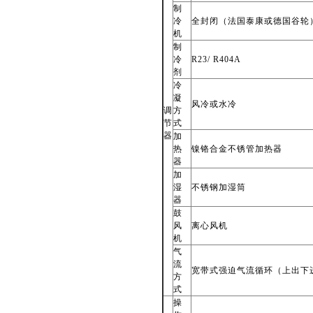
制
冷
全封闭（法国泰康或德国谷轮
机
制
冷
R23/ R404A
剂
冷
凝
风冷或水冷
调
方
节
式
器
加
热
镍铬合金不锈管加热器
器
加
湿
不锈钢加湿筒
器
鼓
风
离心风机
机
气
流
宽带式强迫气流循环（上出下
方
式
操