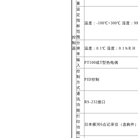
量
设
定
指
温度：-100℃+300℃ 湿度：99
标
范
围
控
制
分
器
辨
温度：0.1℃ 湿度：0.1％R.H
率
输
PT100
或T型热电偶
入
控
制
PID
控制
方
式
通
讯
RS-232
接口
功
能
打
印
日本横河6点记录仪（选购件
功
能