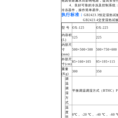
免因管路漏水而影响电路，提高安全
4、良好可靠的冷冻及控制系统：
冷冻器件，操作简单易学。
执行标准：
GB2423.3
恒定湿热试
GB2423.4交变湿热试验
型 号
OX-125
OX-225
内容积
125
225
(L)
内部尺
寸
500
×500×500
500
×750×600
(mm)
外部尺
85
×160×105
95
×195×115
寸(cm)
重量
300
350
(Kg)
调
温
调
平衡调温调湿方式（BTHC）P
湿
方
式
温
度
0
℃， -20 ℃， -40 ℃， -60 
范