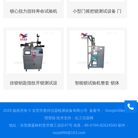
锁心扭力扭转寿命试验机
小型门摇把锁测试设备 门
柜锁试验机
挂锁钥匙指纹开锁测试设
智能锁试验机整套 锁体
备
锁芯 按键测试
2026 版权所有 © 东莞市奥祥仪器检测设备有限公司
备案号：
GoogleSitemap
管
理登陆
技术支持：
化工仪器网
地址：东莞塘厦林村里牙塘工业区97号 传真：86-0769-82624500 邮件：
oxyq999@163.com