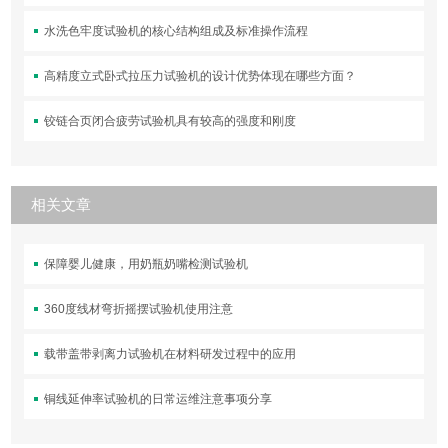
水洗色牢度试验机的核心结构组成及标准操作流程
高精度立式卧式拉压力试验机的设计优势体现在哪些方面？
铰链合页闭合疲劳试验机具有较高的强度和刚度
相关文章
保障婴儿健康，用奶瓶奶嘴检测试验机
360度线材弯折摇摆试验机使用注意
载带盖带剥离力试验机在材料研发过程中的应用
铜线延伸率试验机的日常运维注意事项分享