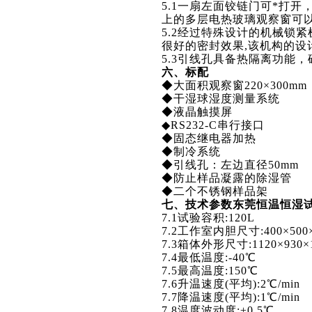
5.1
一扇左面铰链门可*打开
上的多层电热玻璃观察窗可
5.2
经过特殊设计的机械锁紧
很好的密封效果,该机构的设
5.3
引线孔具备热隔离功能，
六、标配
◆
大面积观察窗220×300m
◆
干湿球湿度测量系统
◆
液晶触摸屏
◆RS232-C
串行接口
◆
固态继电器加热
◆
制冷系统
◆
引线孔：左边直径50mm
◆
防止样品凝露的除湿管
◆
二个不锈钢样品架
七、技术参数东莞恒温恒湿
7.1
试验容积:120L
7.2
工作室内胆尺寸:400×500
7.3
箱体外形尺寸:1120×930×
7.4
最低温度:-40℃
7.5
最高温度:150℃
7.6
升温速度(平均):2℃/min
7.7
降温速度(平均):1℃/min
7.8
温度波动度:±0.5℃