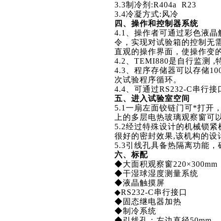
3.3
制冷剂:R404a R23
3.4
冷凝方式:风冷
四、操作和控制器系统
4.1
、操作者可通过彩色液晶触
令，实现对试验箱的控制无
直观的操作界面，使操作变
4.2
、TEMI880是自行监测
4.3
、程序存储器可以存储10
次试验程序循环。
4.4
、可通过RS232-C串行
五、进入试验室空间
5.1
一扇左面铰链门可*打开
上的多层电热玻璃观察窗可
5.2
经过特殊设计的机械锁紧
很好的密封效果,该机构的设
5.3
引线孔具备热隔离功能，
六、标配
◆
大面积观察窗220×300m
◆
干湿球湿度测量系统
◆
液晶触摸屏
◆RS232-C
串行接口
◆
固态继电器加热
◆
制冷系统
◆
引线孔：左边直径50mm