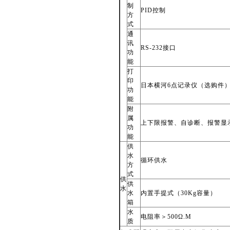
制
PID
控制
方
式
通
讯
RS-232
接口
功
能
打
印
日本横河6点记录仪（选购件
功
能
附
属
上下限报警、自诊断、报警显
功
能
供
水
循环供水
方
式
供
供
水
水
内置手提式（30Kg容量）
箱
水
电阻率＞500Ω.M
质