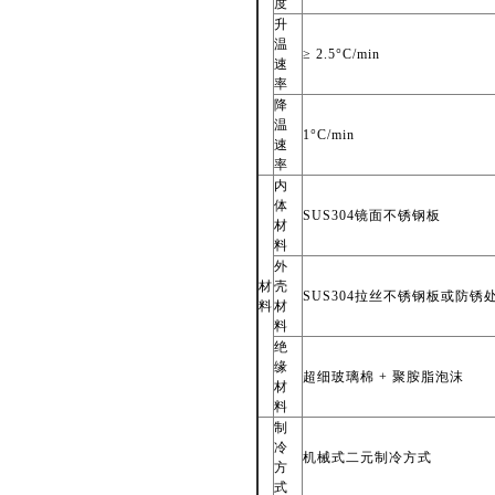
度
升
温
≥ 2.5°C/min
速
率
降
温
1
°C/min
速
率
内
体
SUS304
镜面不锈钢板
材
料
外
材
壳
SUS304
拉丝不锈钢板或防锈
料
材
料
绝
缘
超细玻璃棉 + 聚胺脂泡沫
材
料
制
冷
机械式二元制冷方式
方
式