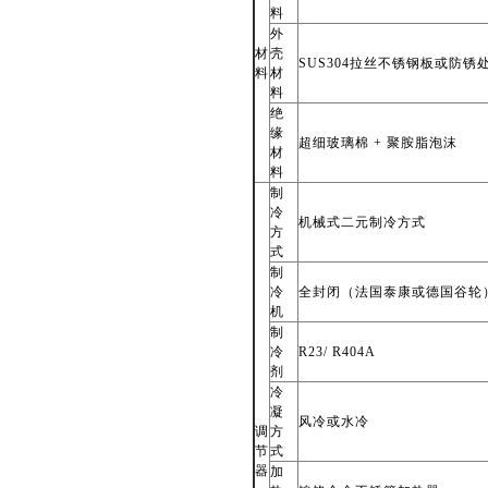
料
外
材
壳
SUS304
拉丝不锈钢板或防锈
料
材
料
绝
缘
超细玻璃棉 + 聚胺脂泡沫
材
料
制
冷
机械式二元制冷方式
方
式
制
冷
全封闭（法国泰康或德国谷轮
机
制
冷
R23/ R404A
剂
冷
凝
风冷或水冷
调
方
节
式
器
加