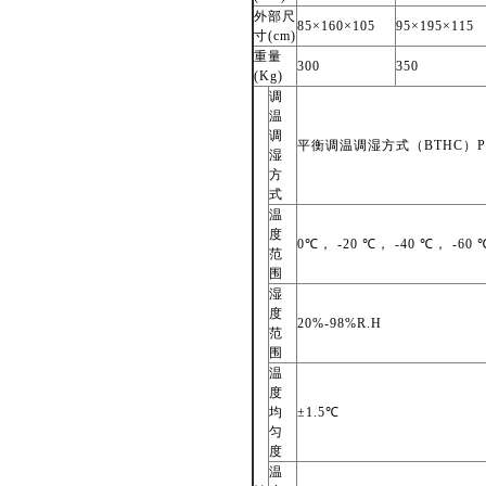
外部尺
85
×160×105
95
×195×115
寸(cm)
重量
300
350
(Kg)
调
温
调
平衡调温调湿方式（BTHC）P
湿
方
式
温
度
0
℃， -20 ℃， -40 ℃， -60 
范
围
湿
度
20%-98%R.H
范
围
温
度
均
±1.5℃
匀
度
温