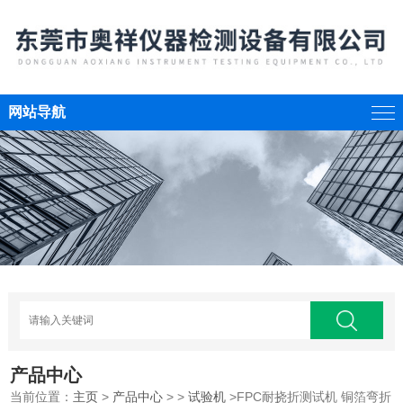
网站导航
产品中心
当前位置：
主页
>
产品中心
> >
试验机
>FPC耐挠折测试机 铜箔弯折