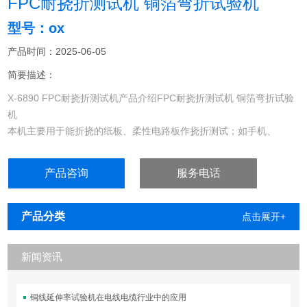
FPC耐挠折测试机 铜箔弯折试验机
型号：ox
产品时间：2025-06-05
简要描述：
X-6890 FPC耐挠折测试机产品介绍FPC耐挠折测试机 铜箔弯折试验
机
本机主要用于能折挠的纸板、柔性电路板作挠折测试；如手机、
PDA、电子词典、手提电脑等电子产品FPC软板的耐挠折、耐屈折寿
命检测试验。
产品咨询
服务电话
产品分类
点击展开+
新闻资讯
铜线延伸率试验机在电线电缆行业中的应用