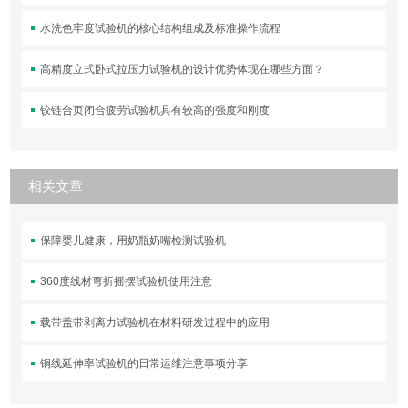
水洗色牢度试验机的核心结构组成及标准操作流程
高精度立式卧式拉压力试验机的设计优势体现在哪些方面？
铰链合页闭合疲劳试验机具有较高的强度和刚度
相关文章
保障婴儿健康，用奶瓶奶嘴检测试验机
360度线材弯折摇摆试验机使用注意
载带盖带剥离力试验机在材料研发过程中的应用
铜线延伸率试验机的日常运维注意事项分享