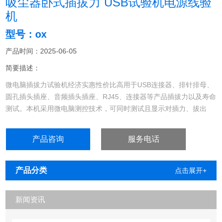
吸尘器卧式插拔力 USB试验机电源线验
机
型号：ox
产品时间：2025-06-05
简要描述：
微电脑插拔力试验机经济实惠性价比高用于USB连接器、排针排母、
圆孔插头插座、音频插头插座、RJ45、连接器等产品插拔力以及寿命
测试。本机采用微电脑测控技术，可同时测试且显示对插力、拔出
力、实时力值、插拔速度、次数、力值单位，并具有次数设定、速
度、试验行程可调、单位可转、自动归零等。
产品咨询
服务电话
吸尘器卧式插拔力 USB试验机电源线验机
产品分类
点击展开+
新闻资讯