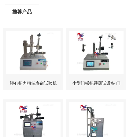
推荐产品
锁心扭力扭转寿命试验机
小型门摇把锁测试设备 门
柜锁试验机