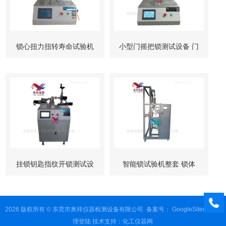
锁心扭力扭转寿命试验机
小型门摇把锁测试设备 门
柜锁试验机
挂锁钥匙指纹开锁测试设
智能锁试验机整套 锁体
备
锁芯 按键测试
2026 版权所有 © 东莞市奥祥仪器检测设备有限公司
备案号：
GoogleSitemap
管
理登陆
技术支持：
化工仪器网