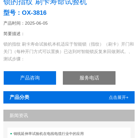
锁的指纹 刷卡寿命试验机
型号：OX-3816
产品时间：2025-06-05
简要描述：
锁的指纹 刷卡寿命试验机本机适应于智能锁（指纹）（刷卡）开门和
关门（每种开门方式可以置换）已达到对智能锁反复来回做测试。、
测试步骤：
1.扭反锁
2. 推锁舌
产品咨询
服务电话
3.上提把手
4.指纹，或刷卡，
5.下压把手 反复来回测试
产品分类
点击展开+
新闻资讯
铜线延伸率试验机在电线电缆行业中的应用