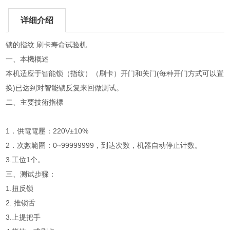
详细介绍
锁的指纹 刷卡寿命试验机
一、本機概述
本机适应于智能锁（指纹）（刷卡）开门和关门(每种开门方式可以置
换)已达到对智能锁反复来回做测试。
二、主要技術指標
1．供電電壓：220V±10%
2．次數範圍：0~99999999，到达次数，机器自动停止计数。
3.工位1个。
三、测试步骤：
1.扭反锁
2. 推锁舌
3.上提把手