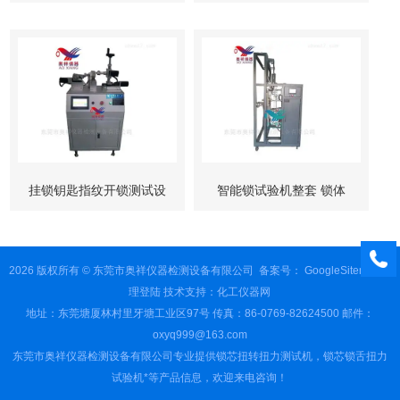
柜锁试验机
挂锁钥匙指纹开锁测试设
智能锁试验机整套 锁体
备
锁芯 按键测试
2026 版权所有 © 东莞市奥祥仪器检测设备有限公司
备案号：
GoogleSitemap
管
理登陆
技术支持：
化工仪器网
地址：东莞塘厦林村里牙塘工业区97号 传真：86-0769-82624500 邮件：
oxyq999@163.com
东莞市奥祥仪器检测设备有限公司专业提供锁芯扭转扭力测试机，锁芯锁舌扭力
试验机*等产品信息，欢迎来电咨询！