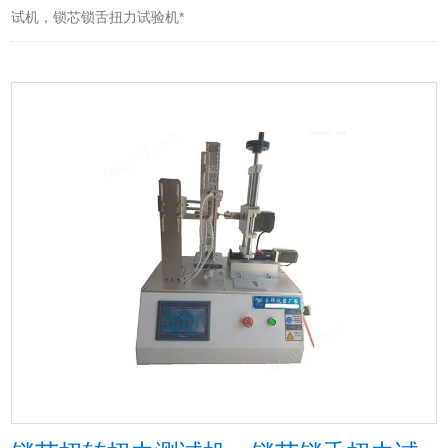
试机，锁芯锁舌扭力试验机*