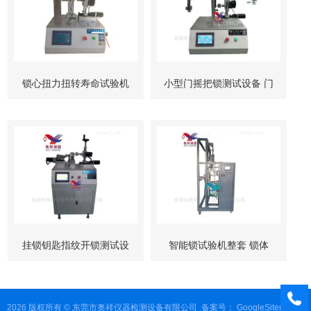
锁心扭力扭转寿命试验机
小型门摇把锁测试设备 门
柜锁试验机
挂锁钥匙指纹开锁测试设
智能锁试验机整套 锁体
备
锁芯 按键测试
2026 版权所有 © 东莞市奥祥仪器检测设备有限公司
备案号：
GoogleSitemap
管