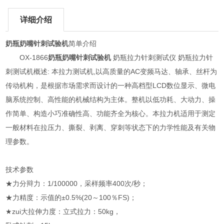
详细介绍
奶瓶奶嘴针刺试验机
简单介绍
OX-1866
奶瓶奶嘴针刺试验机
奶瓶拉力针刺测试仪 奶瓶拉力针
刺测试机概述: 本拉力测试机,以高质量的AC变频马达、轴承、丝杆为
传动机构，是根据市场需求而设计的一种高档型LCD数位显示、微电
脑系统控制、高性能的机械结构为主体。整机以低功耗、大动力、操
作简单、构造小巧准确性高、功能齐全为核心。本拉力机适用于测定
一般材料在拉压力、撕裂、剥离、穿刺等状态下的力学性能及有关物
理参数。
技术参数
★力分辩力：1/100000，采样频率400次/秒；
★力精度：示值的±0.5%(20～100％FS)；
★zui大拉伸力度：立式拉力：50kg，