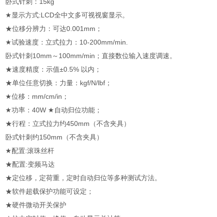
卧式针刺：15kg
★显示方式:LCD全中文多可视视窗显示。
★位移分辨力：可达0.001mm；
★试验速度：立式拉力：10-200mm/min.
卧式针刺10mm～100mm/min；直接数位输入速度调速。
★速度精度：示值±0.5% 以内；
★单位任意切换：力量：kgf/N/lbf；
★位移：mm/cm/in；
★功率：40W ★自动归位功能；
★行程：立式拉力约450mm（不含夹具）
卧式针刺约150mm（不含夹具）
★配置:滚珠丝杆
★配置:变频马达
★定位移，定荷重，定时自动归位等多种测试方法。
★软件超载保护功能可设定；
★硬件微动开关保护