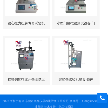
锁心扭力扭转寿命试验机
小型门摇把锁测试设备 门
柜锁试验机
挂锁钥匙指纹开锁测试设
智能锁试验机整套 锁体
备
锁芯 按键测试
2026 版权所有 © 东莞市奥祥仪器检测设备有限公司
备案号：
GoogleSitemap
管
理登陆
技术支持：
化工仪器网