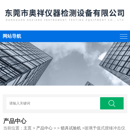
网站导航
产品中心
当前位置：
主页
>
产品中心
> >
锁具试验机
>玻璃予值式摆锤冲击仪.