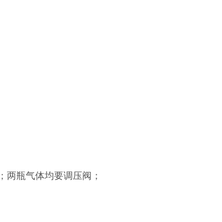
态氮；两瓶气体均要调压阀；