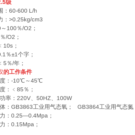
.5级
60-600 L/h
>0.25kg/cm3
～100％/O2；
％/O2；
10s；
.1％±1个字；
5％/年；
仪
的工作条件
温度：-10℃～45℃
湿度：﹤85％；
及功率：220V、50HZ、100W
用气体：GB3863工业用气态氧； GB3864工业用气
力：0.25—0.4Mpa；
压力：0.15Mpa；