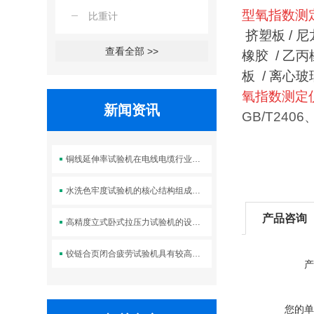
型氧指数测
比重计
挤塑板 / 尼龙
查看全部 >>
橡胶 / 乙丙
板 /
离心玻璃
氧指数测定
新闻资讯
GB/T2406
铜线延伸率试验机在电线电缆行业中的应用
水洗色牢度试验机的核心结构组成及标准操作流程
产品咨询
高精度立式卧式拉压力试验机的设计优势体现在哪些方面？
铰链合页闭合疲劳试验机具有较高的强度和刚度
产
您的单