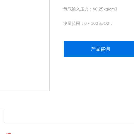
氧气输入压力：>0.25kg/cm3
测量范围：0～100％/O2；
分辨率：0.1％/O2；
产品咨询
响应时间：﹤10s；