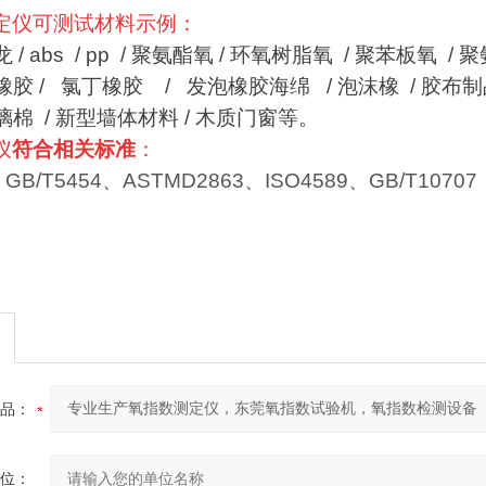
定仪可测试材料示例：
 / abs / pp / 聚氨酯氧 / 环氧树脂氧 / 聚苯板氧 / 聚
橡胶 / 氯丁橡胶 / 发泡橡胶海绵 / 泡沫橡 / 胶布制品 
棉 / 新型墙体材料 / 木质门窗
等。
仪
符合相关标准
：
、GB/T5454、ASTMD2863、ISO4589、GB/T10707
品：
位：