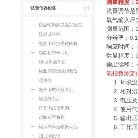
测量精度：2
试验仪器设备
流量调节范围：
氧气输入压力：
恒温恒湿高低温试验箱
测量范围：0
鼠标试验机
分辨率：0.1
锁具下压把手试验机
响应时间：﹤
锁芯扭转寿命机
数显精度：0
UL试料磨平机
输出漂移：﹤
橡胶塑胶熔融指数仪
氧指数测定
测厚仪
1. 环境
电子测试仪器系列
2. 相对
硬度计系列
3. 电压
玩具测试仪系列
4. 使
试验装置系列
5. 输出压
6. 工作
模拟汽车运输振动台
扭力测试仪