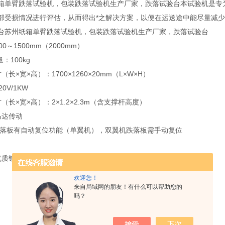
箱单臂跌落试验机，包装跌落试验机生产厂家，跌落试验台本试验机是专
部受损情况进行评估，从而得出*之解决方案，以便在运送途中能尽量减
台苏州纸箱单臂跌落试验机，包装跌落试验机生产厂家，跌落试验台
0～1500mm（2000mm）
：100kg
长×宽×高）：1700×1260×20mm（L×W×H）
0V/1KW
（长×宽×高）：2×1.2×2.3m（含支撑杆高度）
马达传动
”跌落板有自动复位功能（单翼机），双翼机跌落板需手动复位
g
优质钢材、双柱导向、外箱静电喷涂，
欢迎您！
来自局域网的朋友！有什么可以帮助您的
吗？