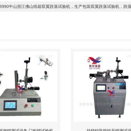
-8990中山浙江佛山纸箱双翼跌落试验机，生产包装双翼跌落试验机，跌
摇把锁测试设备 门柜锁试验机
挂锁钥匙指纹开锁测试