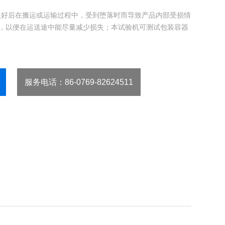
装好后在搬运或运输过程中，受到堕落时而导致产品内部受损情
，以便在运送途中能尽量减少损失；本试验机可测试包装容器
服务电话
：86-0769-82624511