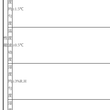
度
均
±1.5℃
匀
度
温
性
度
能
波
±0.5℃
动
度
湿
度
均
±3%R.H
匀
度
湿