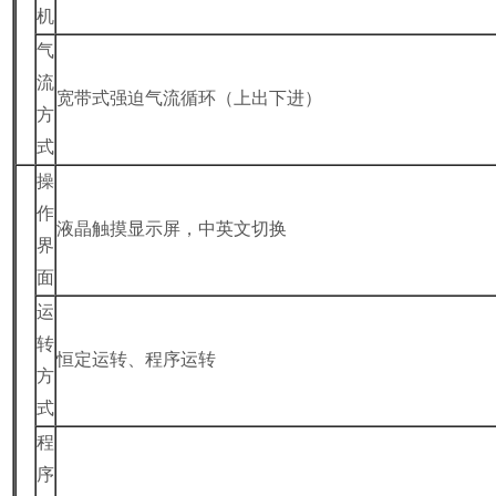
机
气
流
宽带式强迫气流循环（上出下进）
方
式
操
作
液晶触摸显示屏，中英文切换
界
面
运
转
恒定运转、程序运转
方
式
程
序