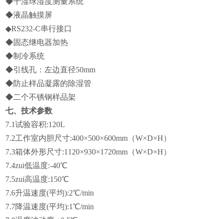
◆
干湿球湿度测量系统
◆
液晶触摸屏
◆RS232-C
串行接口
◆
固态继电器加热
◆
制冷系统
◆
引线孔：左边直径50mm
◆
防止样品凝露的除湿管
◆
二个不锈钢样品架
七、技术参数
7.1
试验容积:120L
7.2
工作室内胆尺寸:400×500×600mm（W×D×H）
7.3
箱体外形尺寸:1120×930×1720mm（W×D×H）
7.4
zui低温度:-40℃
7.5
zui高温度:150℃
7.6
升温速度(平均):2℃/min
7.7
降温速度(平均):1℃/min