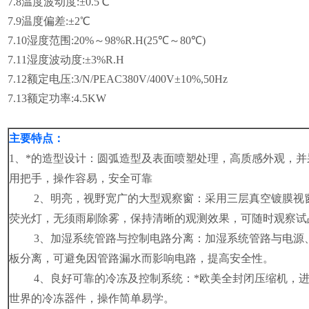
7.8
温度波动度:±0.5℃
7.9
温度偏差:±2℃
7.10
湿度范围:20%～98%R.H(25℃～80℃)
7.11
湿度波动度:±3%R.H
7.12
额定电压:3/N/PEAC380V/400V±10%,50Hz
7.13
额定功率:4.5KW
主要特点：
1
、*的造型设计：圆弧造型及表面喷塑处理，高质感外观，并
用把手，操作容易，安全可靠
2、明亮，视野宽广的大型观察窗：采用三层真空镀膜视
荧光灯，无须雨刷除雾，保持清晰的观测效果，可随时观察试
3、加湿系统管路与控制电路分离：加湿系统管路与电源
板分离，可避免因管路漏水而影响电路，提高安全性。
4、良好可靠的冷冻及控制系统：*欧美全封闭压缩机，进
世界的冷冻器件，操作简单易学。