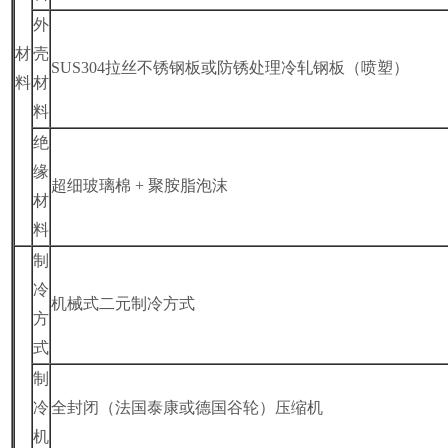
外
材
壳
SUS304
拉丝不锈钢板或防锈处理冷轧钢板（喷塑）
料
材
料
绝
缘
超细玻璃棉 + 聚胺脂泡沫
材
料
制
冷
机械式二元制冷方式
方
式
制
冷
全封闭（法国泰康或德国谷轮）压缩机
机