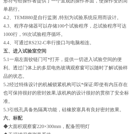
形符号给操作者提供了一个直观的操作界面，使操作变的简
单易行。
4.2
、TEMI880是自行监测 ,特别为试验系统应用而设计。
4.3
、程序存储器可以存储100个试验程序，总试验程序可达
1000行，99次试验程序循环。
4.4
、可通过RS232-C串行接口与电脑相连。
五、进入试验室空间
5.1
一扇左面铰链门可*打开，提供一切进入试验空间的便
利。透过门体上的多层电热玻璃观察窗可以随时了解试验样
品的状态。
5.2
经过特殊设计的机械锁紧机构可以*保证:即使有内压存在
也可保持很好的密封效果,该机构的设计很好的贯彻了安全标
准。
5.3
引线孔具备热隔离功能，硅橡胶塞具有良好密封效果。
六、标配
◆
大面积观察窗220×300mm，配备照明灯