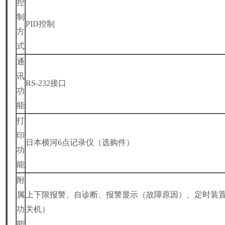
控
制
PID
控制
方
式
通
讯
RS-232
接口
功
能
打
印
日本横河6点记录仪（选购件）
功
能
附
属
上下限报警、自诊断、报警显示（故障原因）、定时装
功
关机）
能