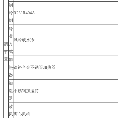
制
冷
R23/ R404A
剂
冷
凝
风冷或水冷
方
调
式
节
器
加
热
镍铬合金不锈管加热器
器
加
湿
不锈钢加湿筒
器
鼓
风
离心风机