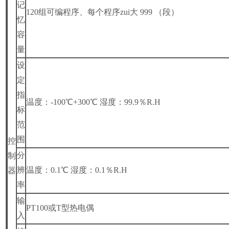
记
120
组可编程序、每个程序zui大 999 （段）
忆
容
量
设
定
指
温度：-100℃+300℃ 湿度：99.9％R.H
标
范
围
控
分
制
辨
温度：0.1℃ 湿度：0.1％R.H
器
率
输
PT100
或T型热电偶
入