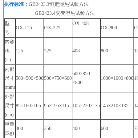
执行标准：
GB2423.3
恒定湿热试验方法
GB2423.4交变湿热试验方法
型
OX-
408
OX-125
OX-225
OX-800
O
号
内容
积
125
225
408
800
1
(L)
内部
600
×850
尺寸
500
×500×500
500
×750×600
1000
×1000×800
1
×800
(mm)
外部
尺寸
85
×160×105
95
×195×115
105
×220×135
145
×210×135
1
(cm)
重量
300
350
400
600
7
(Kg)