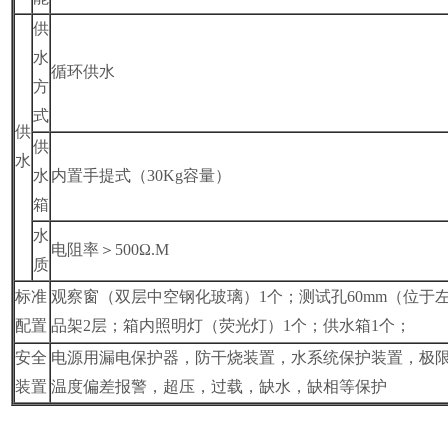
供
水
循环供水
方
式
供
供
水
水
内置手提式（30Kg容量）
箱
水
电阻率＞500Ω.M
质
标准
观察窗（双层中空钢化玻璃）1个；测试孔60mm（位于
配置
品架2层；箱内照明灯（荧光灯）1个；供水箱1个；
安全
电源用漏电保护器，防干烧装置，水系统保护装置，极
装置
温度偏差报警，超压，过载，缺水，缺相等保护