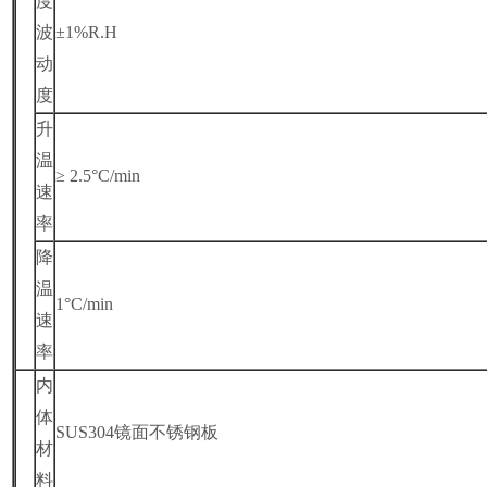
度
波
±1%R.H
动
度
升
温
≥ 2.5°C/min
速
率
降
温
1
°C/min
速
率
内
体
SUS304
镜面不锈钢板
材
料