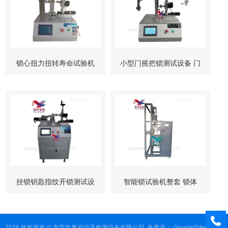
锁心扭力扭转寿命试验机
小型门摇把锁测试设备 门
柜锁试验机
挂锁钥匙指纹开锁测试设
智能锁试验机整套 锁体
备
锁芯 按键测试
2026 版权所有 © 东莞市奥祥仪器检测设备有限公司
备案号：
GoogleSitemap
管