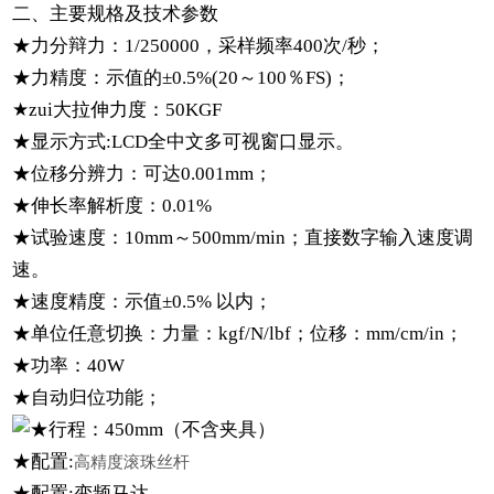
二、主要规格及技术参数
★
力分辩力：
1/250000
，采样频率
400
次
/
秒；
★
力精度：示值的
±0.5%(20
～
100
％
FS)
；
★
zui大拉伸力度：
50KGF
★显示方式:LCD全中文多可视窗口显示。
★
位移分辨力：可达
0.001mm
；
★伸长率解析度：0.01%
★
试验速度：
10mm
～
500mm
/min
；直接数字输入速度调
速。
★
速度精度：示值
±0.5%
以内；
★
单位任意切换：力量：
kgf/N/lbf
；位移：
mm/cm/in
；
★功率：40W
★
自动归位功能；
★行程：450mm（不含夹具）
★配置:
高精度滚珠丝杆
★配置:变频马达