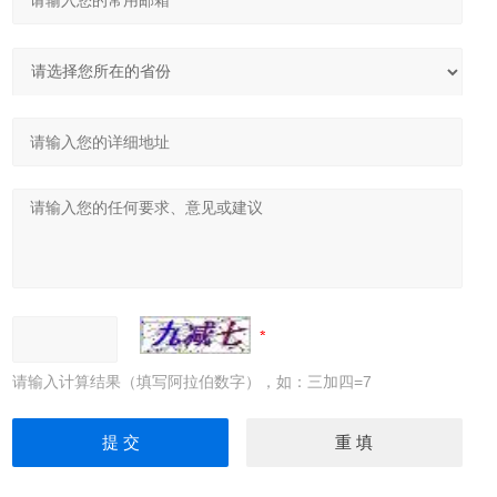
请输入计算结果（填写阿拉伯数字），如：三加四=7