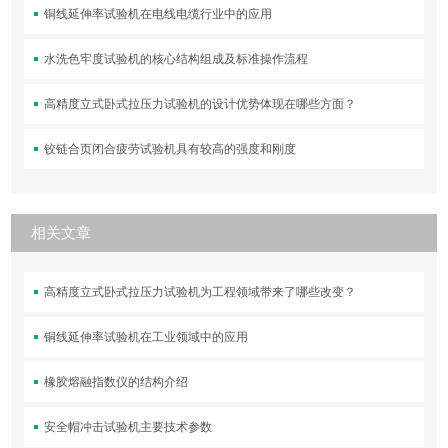
铜线延伸率试验机在电线电缆行业中的应用
水洗色牢度试验机的核心结构组成及标准操作流程
高精度立式卧式拉压力试验机的设计优势体现在哪些方面？
铰链合页闭合疲劳试验机具有较高的强度和刚度
相关文章
高精度立式卧式拉压力试验机为工程领域带来了哪些改变？
铜线延伸率试验机在工业领域中的应用
橡胶熔融指数仪的结构介绍
安全帽冲击试验机主要技术参数