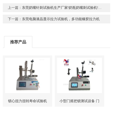
上一篇：
东莞奶嘴针刺试验机生产厂家!奶瓶奶嘴刺试验机!奶嘴拉力针刺试验机
下一篇：
东莞电脑液晶显示拉力试验机，多功能橡胶拉力机
推荐产品
锁心扭力扭转寿命试验机
小型门摇把锁测试设备 门
柜锁试验机