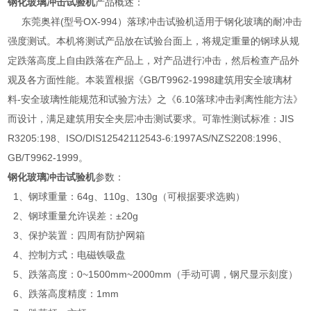
钢化玻璃冲击试验机
产品概述：
东莞奥祥(型号OX-994）落球冲击试验机适用于钢化玻璃的耐冲击
强度测试。本机将测试产品放在试验台面上，将规定重量的钢球从规
定跌落高度上自由跌落在产品上，对产品进行冲击，然后检查产品外
观及各方面性能。本装置根据《GB/T9962-1998建筑用安全玻璃材
料-安全玻璃性能规范和试验方法》之《6.10落球冲击剥离性能方法》
而设计，满足建筑用安全夹层冲击测试要求。可靠性测试标准：JIS
R3205:198、ISO/DIS12542112543-6:1997AS/NZS2208:1996、
GB/T9962-1999。
钢化玻璃冲击试验机
参数：
1、钢球重量：64g、110g、130g（可根据要求选购）
2、钢球重量允许误差：±20g
3、保护装置：四周有防护网箱
4、控制方式：电磁铁吸盘
5、跌落高度：0~1500mm~2000mm（手动可调，钢尺显示刻度）
6、跌落高度精度：1mm