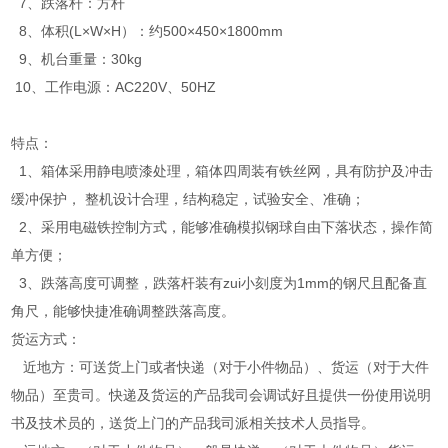
7、跌落杆：方杆
8、体积(L×W×H）：约500×450×1800mm
9、机台重量：30kg
10、工作电源：AC220V、50HZ
特点：
1、箱体采用静电喷漆处理，箱体四周装有铁丝网，具有防护及冲击
缓冲保护， 整机设计合理，结构稳定，试验安全、准确；
2、采用电磁铁控制方式，能够准确模拟钢球自由下落状态，操作简
单方便；
3、跌落高度可调整，跌落杆装有zui小刻度为1mm的钢尺且配备直
角尺，能够快捷准确调整跌落高度。
货运方式：
近地方：可送货上门或者快递（对于小件物品）、货运（对于大件
物品）至贵司。快递及货运的产品我司会调试好且提供一份使用说明
书及技术员的，送货上门的产品我司派相关技术人员指导。