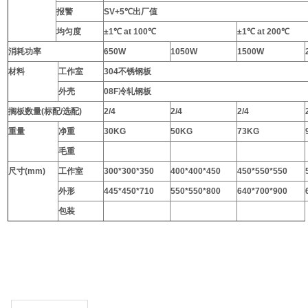
报警
SV+5℃出厂值
均匀度
±1℃ at 100℃
±1℃ at 200℃
消耗功率
650W
1050W
1500W
材料
工作室
304不锈钢板
外壳
08F冷轧钢板
搁板数量(标配/选配)
2/4
2/4
2/4
重量
净重
30KG
50KG
73KG
毛重
尺寸(mm)
工作室
300*300*350
400*400*450
450*550*550
外形
445*450*710
550*550*800
640*700*900
包装