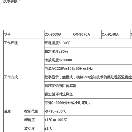
技术参数：
型号
OX-9030A
OX-9070A
OX-9140A
工作环境
环境温度5~30℃
相对湿度≤80%
海拔高度≤2000m
电源AC220V±10% 50Hz±1Hz
工作方式
数字显示，触摸式，模糊PID控制技术的微处理器温度控
高精度铂电阻传感器
强迫循环对流风道
可选0~9999分钟或小时定时。
温度
控制范围
Rt+10~200℃
精确度
±1℃ at 100℃
波动度
±1℃