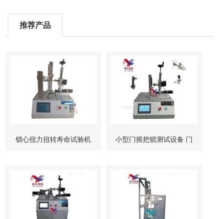
推荐产品
锁心扭力扭转寿命试验机
小型门摇把锁测试设备 门
柜锁试验机