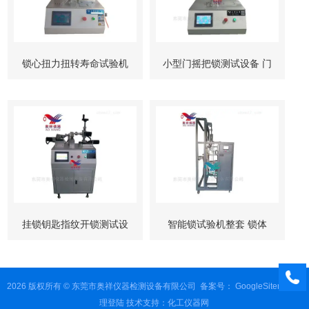
锁心扭力扭转寿命试验机
小型门摇把锁测试设备 门
柜锁试验机
挂锁钥匙指纹开锁测试设
智能锁试验机整套 锁体
备
锁芯 按键测试
2026 版权所有 © 东莞市奥祥仪器检测设备有限公司
备案号：
GoogleSitemap
管
理登陆
技术支持：
化工仪器网