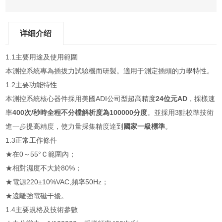
详细介绍
1.1主要用途及使用範圍
本測控系統專為插拔力試驗機而研製。適用于測定插頭的力學特性。
1.2主要功能特性
本測控系統核心器件採用美國ADI公司型超高精度
24
位元
AD
，採樣速
率
400
次
/
秒時全程不分檔解析度為
100000
分度
。並採用3點校準技術
進一步提高精度，使力量採集精度達到
國家一級標準
。
1.3正常工作條件
★在0～55°Ｃ範圍內；
★相對濕度不大於80%；
★電源220±10%VAC,頻率50Hz；
★遠離強電磁干擾。
1.4主要規格及技術參數