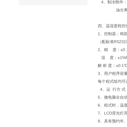
4、制冷附件：
油分离器、
四、温湿度程控
1、控制器：韩国
（配标准RS2
2、精 度：±0
湿 度：±1%
解 析 度：±0.1
3、用户程序容量
每个程式组均可
4、运 行方 
5、微电脑全自动
6、程式时，温
7、LCD背光灯
8、具有预约年