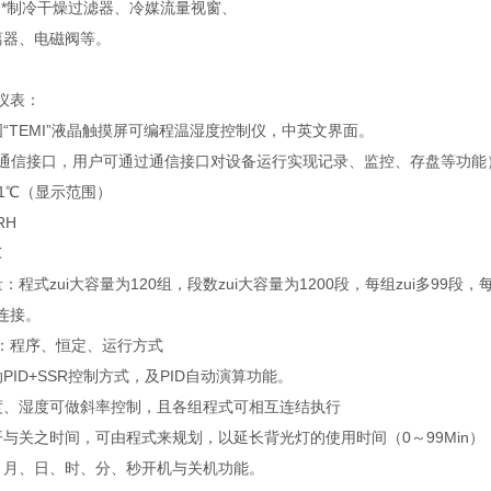
*制冷干燥过滤器、冷媒流量视窗、
电磁阀等。
仪表：
“TEMI”液晶触摸屏可编程温湿度控制仪，中英文界面。
32通信接口，用户可通过通信接口对设备运行实现记录、监控、存盘等功能
.1℃（显示范围）
RH
℃
：程式zui大容量为120组，段数zui大容量为1200段，每组zui多99段，
连接。
式：程序、恒定、运行方式
PID+SSR控制方式，及PID自动演算功能。
度、湿度可做斜率控制，且各组程式可相互连结执行
开与关之时间，可由程式来规划，以延长背光灯的使用时间（0～99Min）
、月、日、时、分、秒开机与关机功能。