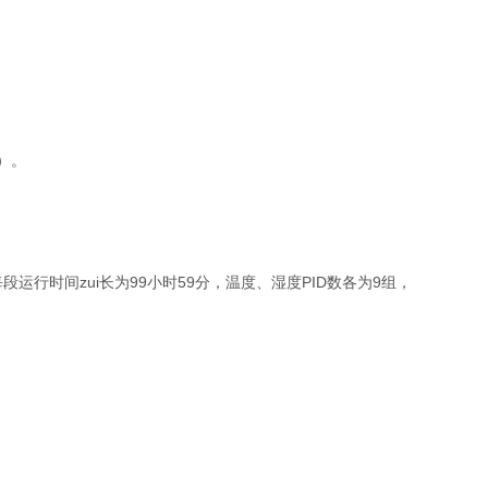
）。
每段运行时间zui长为99小时59分，温度、湿度PID数各为9组，