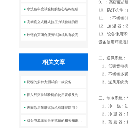
9、：高密度超
水洗色牢度试验机的核心结构组成及标准操作流程
10、防汗机件
11、 ：不锈钢
高精度立式卧式拉压力试验机的设计优势体现在哪些方面？
12、加 湿 
13、设备使用环
铰链合页闭合疲劳试验机具有较高的强度和刚度
设备使用环境湿度
二、送风系统：
相关文章
1、低噪音电
2、不锈钢多翼
3、送风系统为
奶嘴的多种力测试的一款设备
插头线突拉试验机的使用要求及判断标准
三、制冷系统：*
1、冷 媒：进
表面涂层耐磨试验机有哪些应用？
2、冷 凝 器
双头电源线插头测试仪的相关知识普及
3、蒸 发 器