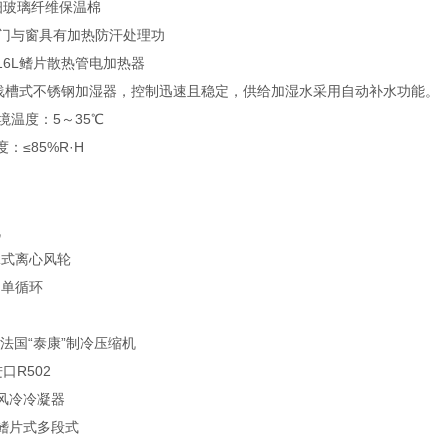
细玻璃纤维保温棉
：门与窗具有加热防汗处理功
316L鳍片散热管电加热器
器：浅槽式不锈钢加湿器，控制迅速且稳定，供给加湿水采用自动补水功能。
境温度：5～35℃
：≤85%R·H
机
式离心风轮
单循环
法国“泰康”制冷压缩机
口R502
：风冷冷凝器
：鳍片式多段式