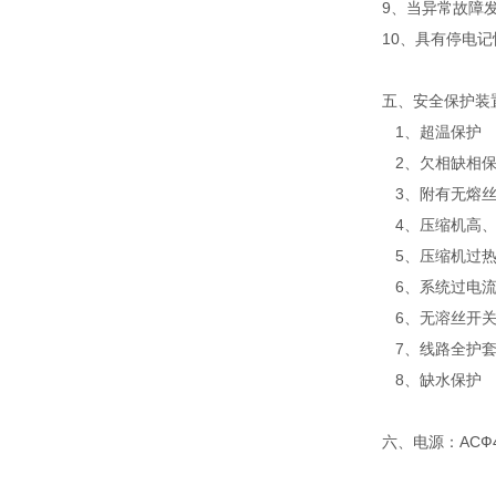
9、当异常故障
10、具有停电
五、安全保护装
1、超温保护
2、欠相缺相
3、附有无熔丝
4、压缩机高、
5、压缩机过
6、系统过电流
6、无溶丝开
7、线路全护套
8、缺水保护
六、电源：ACФ4