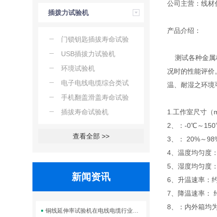
公司主营：线材
插拨力试验机
产品介绍：
门锁钥匙插拔寿命试验
机
USB插拔力试验机
测试各种金属材
环境试验机
况时的性能评价
电子电线电缆综合类试
温、耐湿之环境
验机
手机翻盖滑盖寿命试验
机
插拔寿命试验机
1.工作室尺寸（mm）
2、：-0℃～15
查看全部 >>
3、： 20%～98
4、温度均匀度：
5、湿度均匀度：±
新闻资讯
6、升温速率：约2
7、降温速率： 约0
8、：内外箱均
铜线延伸率试验机在电线电缆行业中的应用