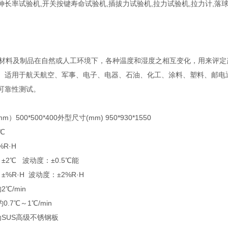
伸长率试验机,开关按键寿命试验机,插拔力试验机,拉力试验机,拉力计,落
料及制品在自然或人工环境下，各种温度和湿度之相互变化，用来评定
。适用于航天航空、军事、电子、电器、石油、化工、涂料、塑料、邮电
可靠性测试。
500*500*400外型尺寸(mm) 950*930*1550
0℃
%R·H
±2℃ 波动度：±0.5℃能
%R·H 波动度：±2%R·H
℃/min
.7℃～1℃/min
为SUS高级不锈钢板