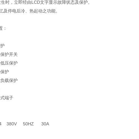
发生时，立即经由LCD文字显示故障状态及保护。
记忆及停电后冷、热起动之功能。
置：
保护
保护开关
低压保护
热保护
负载保护
关
式端子
 380V 50HZ 30A