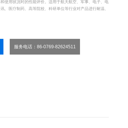
输和使用状况时的性能评价。适用于航天航空、军事、电子、电
通讯、医疗制药、高等院校、科研单位等行业对产品进行耐温、
服务电话
：86-0769-82624511