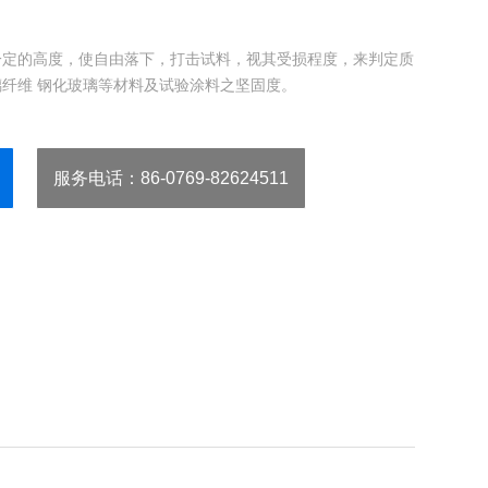
一定的高度，使自由落下，打击试料，视其受损程度，来判定质
纤维 钢化玻璃等材料及试验涂料之坚固度。
服务电话
：86-0769-82624511