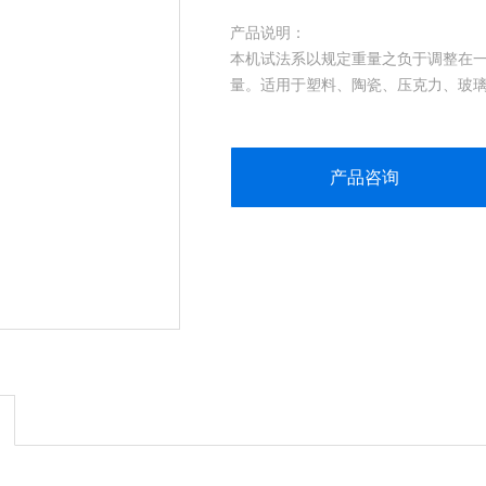
产品说明：
本机试法系以规定重量之负于调整在
量。适用于塑料、陶瓷、压克力、玻璃
Z高高度：2m
落球控制方法：直流电磁控制
钢球:50g 100g 或者
产品咨询
体积（W×D×H）：
55×54×227.5cm
重量：76kg
电源：AC220V，1A