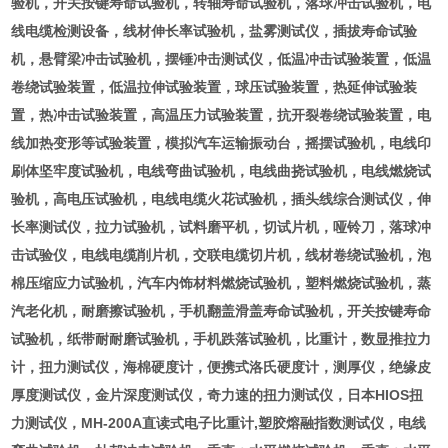
验机，开关按键寿命试验机，转轴寿命试验机，落球冲击试验机，电
线电缆检测设备，线材伸长率试验机，盐雾测试仪，插拔寿命试验
机，悬臂梁冲击试验机，摆锤冲击测试仪，低温冲击试验装置，低温
卷绕试验装置，低温拉伸试验装置，球压试验装置，热延伸试验装
置，热冲击试验装置，高温压力试验装置，抗开裂卷绕试验装置，电
线加热变形等试验装置，模拟汽车运输振动台，摇摆试验机，电线印
刷体坚牢度试验机，电线弯曲试验机，电线曲挠试验机，电线燃烧试
验机，高电压试验机，电线电缆火花试验机，插头线综合测试仪，伸
长率测试仪，拉力试验机，试料磨平机，切试片机，哑铃刀，落球冲
击试验仪，电线电缆削片机，交联电缆切片机，线材卷绕试验机，泡
棉压缩应力试验机，汽车内饰材料燃烧试验机，塑料燃烧试验机，蒸
汽老化机，耐磨擦试验机，手机翻盖滑盖寿命试验机，开关按键寿命
试验机，纸带耐耐磨试验机，手机跌落试验机，比重计，数显推拉力
计，扭力测试仪，海棉硬度计，便携式洛氏硬度计，测厚仪，绝缘皮
厚度测试仪，金片深度测试仪，奇力速的扭力测试仪，日本HIOS扭
力测试仪，MH-200A直读式电子比重计,塑胶熔融指数测试仪，电线