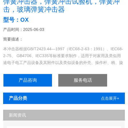
弹簧冲击器，弹簧冲击试验机，弹簧冲
击，玻璃弹簧冲击器
型号：OX
产品时间：2025-06-03
简要描述：
本冲击器根据GB/T2423.44—1997（IEC68-2-63：1991）、IEC68-
2-75、 GB4706、IEC335等标准要求制作，适用于对家用及类似用
途电子电工产品设备及其附件以及类似设备的外壳、操作杆、柄、旋
钮、指示灯、信号灯及灯罩进行抗撞击能力测试，评定产品的安全性
能，论证可接受的强度等级。
产品咨询
服务电话
壳体由不锈钢制造， 总重量：1250g。
产品分类
点击展开+
新闻资讯