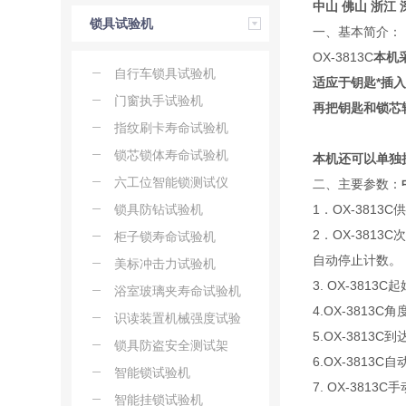
中山 佛山 浙江
锁具试验机
一、基本简介：
OX-3813C
本机
自行车锁具试验机
适应于
钥匙*插
门窗执手试验机
再把钥匙和锁芯
指纹刷卡寿命试验机
锁芯锁体寿命试验机
本机还可以单独
六工位智能锁测试仪
二、主要参数：
锁具防钻试验机
1．OX-3813C
2．OX-381
柜子锁寿命试验机
自动停止计数。
美标冲击力试验机
3. OX-381
浴室玻璃夹寿命试验机
4.OX-3813
识读装置机械强度试验
5.OX-3813
机
锁具防盗安全测试架
6.OX-3813C自
智能锁试验机
7. OX-3813C
智能挂锁试验机