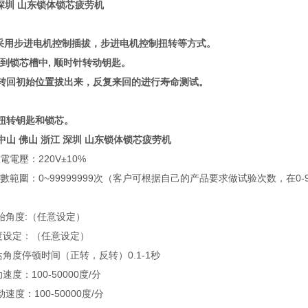
 深圳 山东锁体锁芯疲劳机
采用步进电机控制插拔，步进电机控制扭转等方式。
入到锁芯槽中
,
顺时针转动钥匙。
转回初始位置拔出来，反复来回的进行寿命测试。
扭转钥匙和锁芯。
中山 佛山 浙江 深圳 山东锁体锁芯疲劳机
供電電壓：220V±10%
3C次數範圍：0~99999999次（客户可根据自己的产品要求做试验次数，在
3C起始角度:（任意设定）
C角度设定：（任意设定）
C到达角度停顿时间（正转，反转）0.1-1秒
动速度：100-50000度/分
手动速度：100-50000度/分