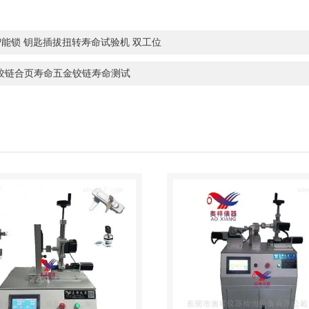
智能锁 钥匙插拔扭转寿命试验机 双工位
X铰链合页寿命五金铰链寿命测试