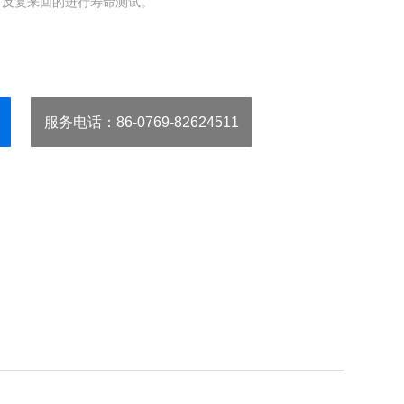
，反复来回的进行寿命测试。
服务电话
：86-0769-82624511