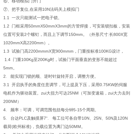
⑥、移动模拟门开门
⑦、把手复位,在采用10N法码关上模拟门
1.1 一次只能测试一把电子锁。
1.2 门框采用50mmX50mmX3mm的方管焊接，可安装锁扣板，安装
位置可安装2个螺钉，而且上下调节150mm。（外形尺寸:长800X宽
1020mmX高2200mm）。
1.3 试验门高2200mmmX宽900mmm，门重按标准100KG设计，
1.4 门重100Kg至200Kg时，试验门平面垂直的变形不能超过
5mm。
2. 能实现门锁的顺、逆时针旋转开启，调整方便。
3.1 开启执手的角度任意调节，可上提及下压，采用0.75KW的伺服
电机作为驱动装置。zui大扭力可达25NM（可加变速箱，zui大力去到
200NM）
4. 频率：可调，可调范围包括每分钟5-15个周期。
5. 台达PLC及触摸屏7“. 每工位可各自带10N、25N、50N及120N
载荷(欧州标准)，负载位置为离门边50MM。