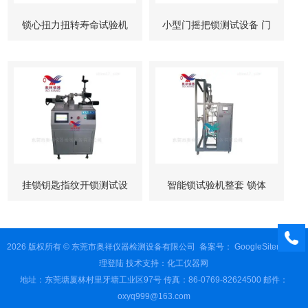
锁心扭力扭转寿命试验机
小型门摇把锁测试设备 门
柜锁试验机
挂锁钥匙指纹开锁测试设
智能锁试验机整套 锁体
备
锁芯 按键测试
2026 版权所有 © 东莞市奥祥仪器检测设备有限公司
备案号：
GoogleSitemap
管
理登陆
技术支持：
化工仪器网
地址：东莞塘厦林村里牙塘工业区97号 传真：86-0769-82624500 邮件：
oxyq999@163.com