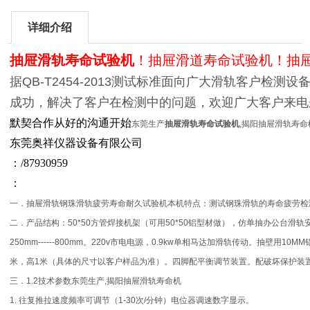
详细介绍
抽屉滑轨寿命试验机
！抽屉滑道寿命试验机！抽
据QB-T2454-2013测试标准面向广大滑轨客户检
成功，解决了客户在检测中的问题，欢迎广大客户来电
默契合作从好的沟通开始
东莞生产
抽屉滑轨寿命试验机
,揭阳抽屉滑轨寿命
东莞奥祥仪器设备有限公司
：
/87930959
：
一．抽屉滑轨钢珠滑轨疲劳寿命耐久试验机本机特点：测试钢珠滑轨的寿命疲劳检
二．产品结构：50*50方管焊接机架（可用50*50铝型材做），仿单抽办公台滑
250mm------800mm。220v市电电源，0.9kw单相马达加滑轨传动。抽壁用1
米，高1米（具体的尺寸以客户样品为准）。四脚配平衡调节装置。配破坏保护装
三．1.2技术参数东莞生产
,揭阳抽屉滑轨寿命机
1. 往复推拉速度频率可调节（1-30次/分钟）电位器调速数字显示。