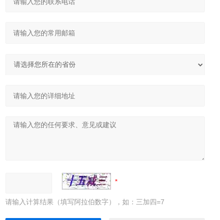
请输入计算结果（填写阿拉伯数字），如：三加四=7