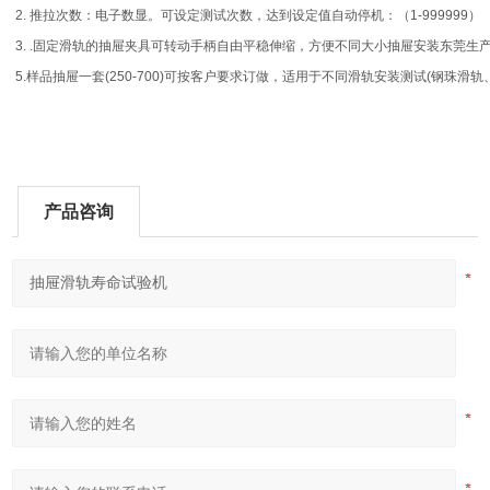
2. 推拉次数：电子数显。可设定测试次数，达到设定值自动停机：（1-999999）
3. .固定滑轨的抽屉夹具可转动手柄自由平稳伸缩，方便不同大小抽屉安装东莞生
5.样品抽屉一套(250-700)可按客户要求订做，适用于不同滑轨安装测试(钢珠滑
产品咨询