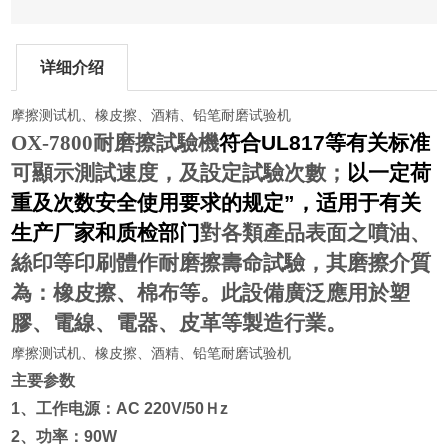
详细介绍
摩擦测试机、橡皮擦、酒精、铅笔耐磨试验机
OX-7800
耐磨擦試驗機
符合
UL817
等有关标准
可顯示測試速度，及設定試驗次數；
以一定荷
重及次数安全使用要求的规定
”
，适用于有关
生产厂家和质检部门
對各類產品表面之噴油、
絲印等印刷體作耐磨擦壽命試驗，其磨擦介質
為：橡皮擦、棉布等。此設備廣泛應用於塑
膠、電線、電器、皮革等製造行業。
摩擦测试机、橡皮擦、酒精、铅笔耐磨试验机
主要参数
1、工作电源：AC 220V/50Ｈz
2、功率：90W