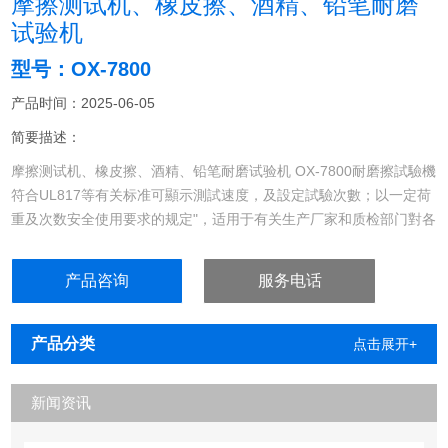
摩擦测试机、橡皮擦、酒精、铅笔耐磨
试验机
型号：OX-7800
产品时间：2025-06-05
简要描述：
摩擦测试机、橡皮擦、酒精、铅笔耐磨试验机 OX-7800耐磨擦試驗機
符合UL817等有关标准可顯示測試速度，及設定試驗次數；以一定荷
重及次数安全使用要求的规定"，适用于有关生产厂家和质检部门對各
類產品表面之噴油、絲印等印刷體作耐磨擦壽命試驗，其磨擦介質
為：橡皮擦、棉布等。此設備廣泛應用於塑膠、電線、電器、皮革等
产品咨询
服务电话
製造行業。
产品分类
点击展开+
新闻资讯