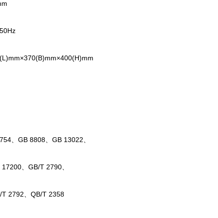
mm
50Hz
)mm×370(B)mm×400(H)mm
7754、GB 8808、GB 13022、
 17200、GB/T 2790、
/T 2792、QB/T 2358