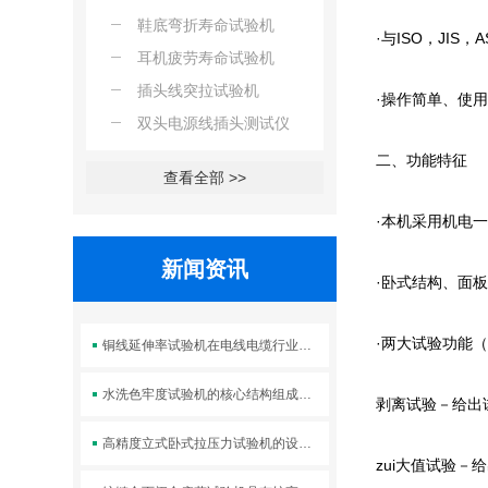
鞋底弯折寿命试验机
·与ISO，JIS
耳机疲劳寿命试验机
插头线突拉试验机
·操作简单、使
双头电源线插头测试仪
二、功能特征
查看全部 >>
·本机采用机电
新闻资讯
·卧式结构、面
·两大试验功能
铜线延伸率试验机在电线电缆行业中的应用
水洗色牢度试验机的核心结构组成及标准操作流程
剥离试验－给出试
高精度立式卧式拉压力试验机的设计优势体现在哪些方面？
zui大值试验