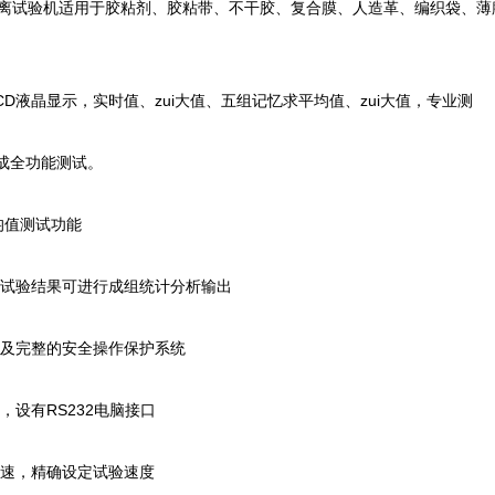
电子剥离试验机适用于胶粘剂、胶粘带、不干胶、复合膜、人造革、编织袋、
CD液晶显示，实时值、zui大值、五组记忆求平均值、zui大值，专业测
成全功能测试。
平均值测试功能
，试验结果可进行成组统计分析输出
示及完整的安全操作保护系统
，设有RS232电脑接口
调速，精确设定试验速度