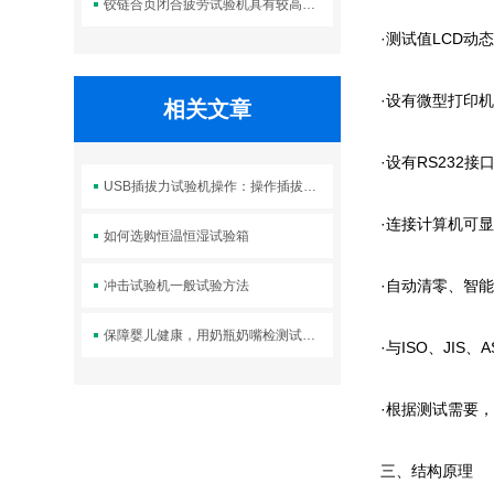
铰链合页闭合疲劳试验机具有较高的强度和刚度
·测试值LCD动
·设有微型打印
相关文章
·设有RS23
USB插拔力试验机操作：操作插拔力试验机如何校准？
·连接计算机可
如何选购恒温恒湿试验箱
·自动清零、智
冲击试验机一般试验方法
保障婴儿健康，用奶瓶奶嘴检测试验机
·与ISO、JIS
·根据测试需要
三、结构原理