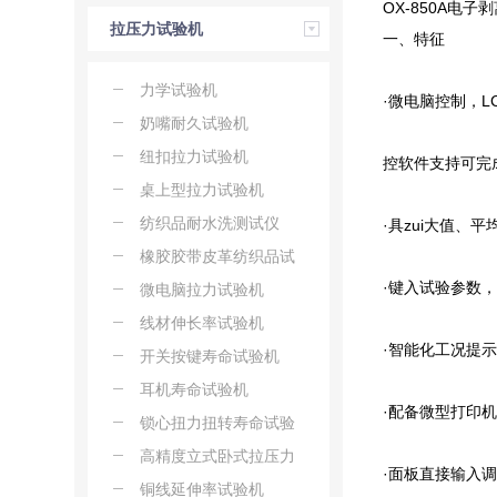
OX-850A
拉压力试验机
一、特征
力学试验机
·微电脑控制，L
奶嘴耐久试验机
纽扣拉力试验机
控软件支持可完
桌上型拉力试验机
纺织品耐水洗测试仪
·具zui大值、
橡胶胶带皮革纺织品试
·键入试验参数
验机系列
微电脑拉力试验机
线材伸长率试验机
·智能化工况提
开关按键寿命试验机
耳机寿命试验机
·配备微型打印机
锁心扭力扭转寿命试验
机
高精度立式卧式拉压力
·面板直接输入
试验机
铜线延伸率试验机