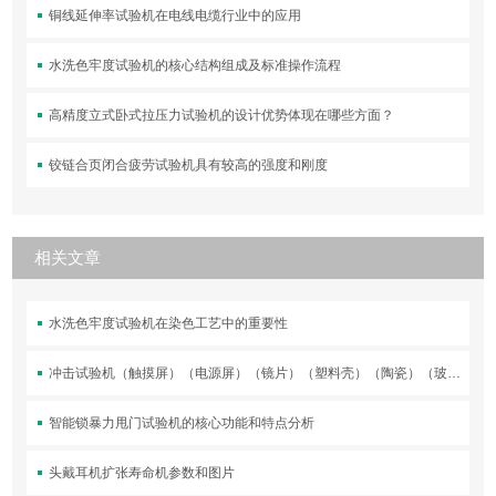
铜线延伸率试验机在电线电缆行业中的应用
水洗色牢度试验机的核心结构组成及标准操作流程
高精度立式卧式拉压力试验机的设计优势体现在哪些方面？
铰链合页闭合疲劳试验机具有较高的强度和刚度
相关文章
水洗色牢度试验机在染色工艺中的重要性
冲击试验机（触摸屏）（电源屏）（镜片）（塑料壳）（陶瓷）（玻璃）落球冲击测试机
智能锁暴力甩门试验机的核心功能和特点分析
头戴耳机扩张寿命机参数和图片