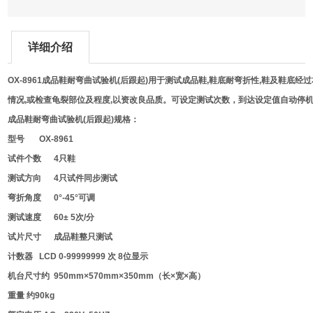
详细介绍
OX-8961成品鞋耐弯曲试验机
(
后跟起
)
用于测试成品鞋
,
鞋底耐弯折性
,
鞋及鞋底经过
情况
,
或检查龟裂部位及程度
,
以资改良品质。可设定测试次数，到达设定值自动停
成品鞋耐弯曲试验机
(
后跟起
)
规格：
型号
OX-8961
试件个数
4
只鞋
测试方向
4
只试件同步测试
弯折角度
0
°
-45
°可调
测试速度
60
±
5
次
/
分
试片尺寸
成品鞋整只测试
计数器
LCD 0-99999999
次
8
位显示
机台尺寸约
950mm
×
570mm
×
350mm
（长×宽×高）
重量
约
90kg