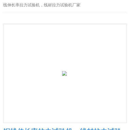
线伸长率拉力试验机，线材拉力试验机厂家