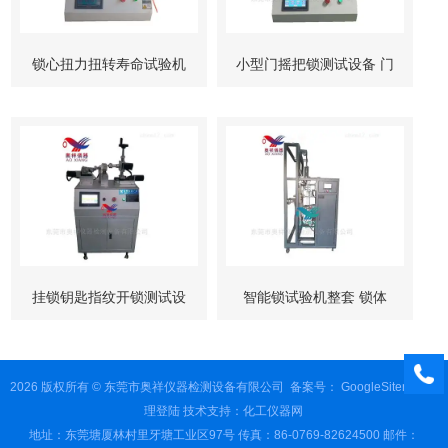
锁心扭力扭转寿命试验机
小型门摇把锁测试设备 门
柜锁试验机
挂锁钥匙指纹开锁测试设
智能锁试验机整套 锁体
备
锁芯 按键测试
2026 版权所有 © 东莞市奥祥仪器检测设备有限公司
备案号：
GoogleSitemap
管
理登陆
技术支持：
化工仪器网
地址：东莞塘厦林村里牙塘工业区97号 传真：86-0769-82624500 邮件：