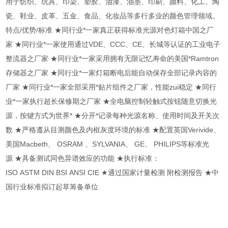
用于纺织、玩具、印染、塑胶、油漆、油墨、印刷、颜料、化工、陶
瓷、鞋业、皮革、五金、食品、化妆品等多行多业的颜色管理领域。
特点/优势/标准 ★同行业*一家真正获得标准光源对色灯箱中国之厂
家 ★同行业*一家使用通过VDE、CCC、CE、长城等认证的工业电子
整流器之厂家 ★同行业*一家采用拥有无限记忆寿命的美国*Ramtron
存储器之厂家 ★同行业*一家灯箱断电后能自动保存全部记录内容的
厂家 ★同行业*一家全部采用*贴片组件之厂家，性能zui稳定 ★同行
业*一家执行超长保修期之厂家 ★全电脑控制轻触式按钮随意切换光
源，按键方式为世界* ★分开*记录每种光源名称、使用时间及开关次
数 ★严格遵从目测颜色及内框灰度环境的标准 ★配置英国Verivide、
美国Macbeth、 OSRAM 、SYLVANIA、 GE、 PHILIPS等标准光
源 ★具备测试同色异谱效应的功能 ★执行标准：
ISO ASTM DIN BSI ANSI CIE ★通过国家计量检测 附检测报告 ★中
国行业标准拟订起草筹备单位